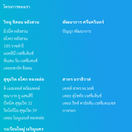
โครงการของเรา
วิทยุ ชิดลม หลังสวน
พัฒนาการ ศรีนครินทร์
มิวนีค หลังสวน
ปัญญา พัฒนาการ
สโคป หลังสวน
185 ราชดำริ
แอทธินี เรสซิเด้นซ์
ต้นสน วัน เรสซิเดนซ์
เดอะพาร์ค ชิดลม
สุขุมวิท อโศก ทองหล่อ
สาทร นราธิวาส
ดิ เอสเทลล์ พร้อมพงษ์
เทตต์ สาทร ทเวลฟ์
คุณ บาย ยู แสนสิริ
เดอะ สุโขทัย เรสซิเด้นซ์
บีทนิค สุขุมวิท 32
เดอะ ริทซ์ คาร์ลตัน เรสซิเดนเซส
วิทโทริโอ สุขุมวิท 39
บางกอก
เดอะ โมนูเมนต์ ทองหล่อ
วงเวียนใหญ่ เจริญนคร