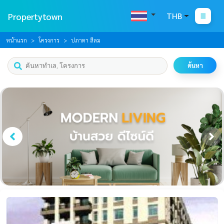
Propertytown
THB
หน้าแรก
โครงการ
ปภาดา สีลม
ค้นหา