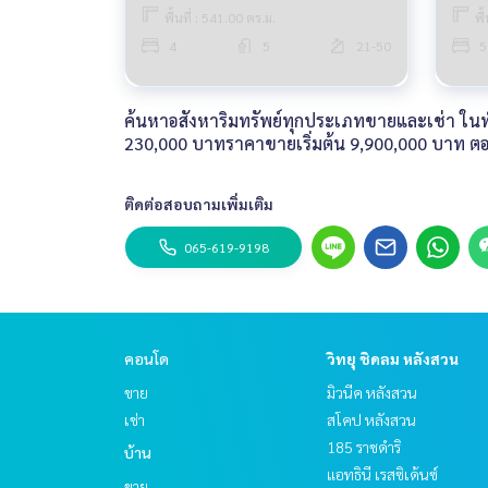
พื้นที่ : 541.00 ตร.ม.
พื
4
5
21-50
5
ค้นหาอสังหาริมทรัพย์ทุกประเภทขายและเช่า ในทำเล
230,000 บาทราคาขายเริ่มต้น 9,900,000 บาท ต
ติดต่อสอบถามเพิ่มเติม
065-619-9198
คอนโด
วิทยุ ชิดลม หลังสวน
ขาย
มิวนีค หลังสวน
เช่า
สโคป หลังสวน
185 ราชดำริ
บ้าน
แอทธินี เรสซิเด้นซ์
ขาย