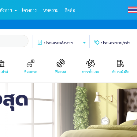
สังหาฯ
โครงการ
บทความ
ติดต่อ
ประเภท
อสังหาฯ
ประเภท
ขาย/เช่า
เฮ้าส์
ที่จอดรถ
ฟิตเนส
คาราโอเกะ
ห้องหนังสือ