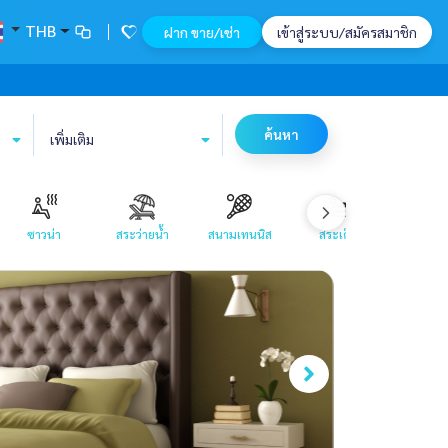
THB
ฝาก ขาย/เช่า
เข้าสู่ระบบ/สมัครสมาชิก
ค้นหา
เพิ่มเติม
ซาวน่า
สระว่ายน้ำ
สนามเทนนิส
สระเด็ก