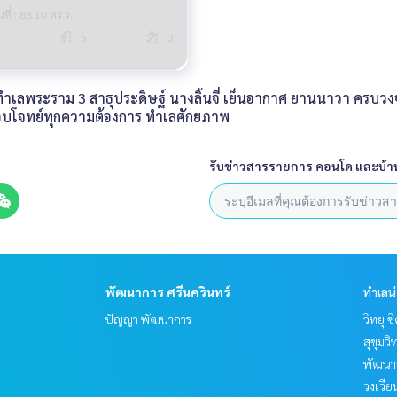
้นที่ : 88.10 ตร.ว.
5
3
พระราม 3 สาธุประดิษฐ์ นางลิ้นจี่ เย็นอากาศ ยานนาวา ครบวงจร ทั้
อบโจทย์ทุกความต้องการ ทำเลศักยภาพ
รับข่าวสารรายการ คอนโด และบ้า
พัฒนาการ ศรีนครินทร์
ทำเลน
ปัญญา พัฒนาการ
วิทยุ 
สุขุมว
พัฒนาก
วงเวีย