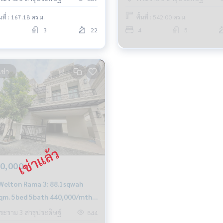
้นที่ : 167.18 ตร.ม.
พื้นที่ : 542.00 ตร.ม.
3
22
4
5
เช่า
0,000
Welton Rama 3: 88.1sqwah
qm. 5bed 5bath 440,000/mth
0656199198
ระราม 3 สาธุประดิษฐ์
844