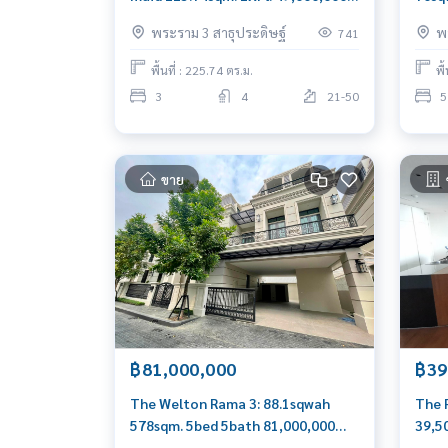
Am: 0656199198
100,
พระราม 3 สาธุประดิษฐ์
พ
741
พื้นที่ : 225.74 ตร.ม.
พื
3
4
21-50
5
ขาย
฿81,000,000
฿39
The Welton Rama 3: 88.1sqwah
The 
578sqm. 5bed 5bath 81,000,000
39,5
Am: 0656199198