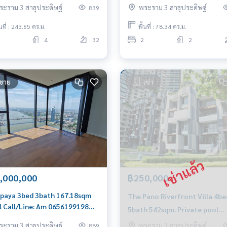
ระราม 3 สาธุประดิษฐ์
พระราม 3 สาธุประดิษฐ์
839
้นที่ : 243.65 ตร.ม.
พื้นที่ : 78.34 ตร.ม.
4
32
2
2
ขาย
เช่า
,000,000
฿250,000
paya 3bed 3bath 167.18sqm
The Pano Riverfront Villa 4be
l Call/Line: Am 0656199198
5bath 542sqm. Private pool
sapp/Wechat: 0849429988
250,000/mth Am: 0656199198
ระราม 3 สาธุประดิษฐ์
พระราม 3 สาธุประดิษฐ์
889