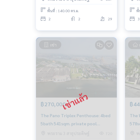
0656199198Whatsapp/Wechat:
0849429988
พื้นที่ : 140.00 ตร.ม.
พื
2
2
29
3
เช่า
฿270,000
฿44
The Pano Triplex Penthouse: 4bed
The 
5bath 541sqm. private pool
578s
270,000/mth Am: 0656199198
Am: 
พระราม 3 สาธุประดิษฐ์
พ
720