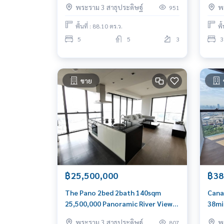
พระราม 3 สาธุประดิษฐ์
พ
951
พื้นที่ : 88.10 ตร.ว.
พื
5
5
3
3
ขาย
฿25,500,000
฿38
The Pano 2bed 2bath 140sqm
Cana
25,500,000 Panoramic River View
38mi
Call/Line
What
พระราม 3 สาธุประดิษฐ์
พ
807