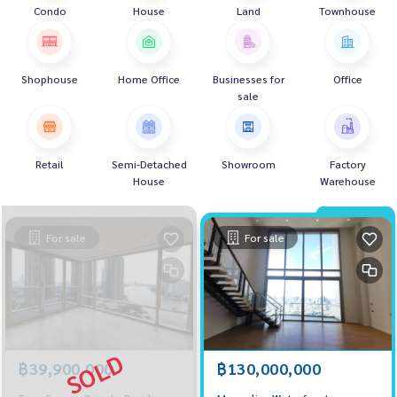
Condo
House
Land
Townhouse
Shophouse
Home Office
Businesses for
Office
sale
Retail
Semi-Detached
Showroom
Factory
House
Warehouse
For sale
For sale
฿130,000,000
฿39,900,000