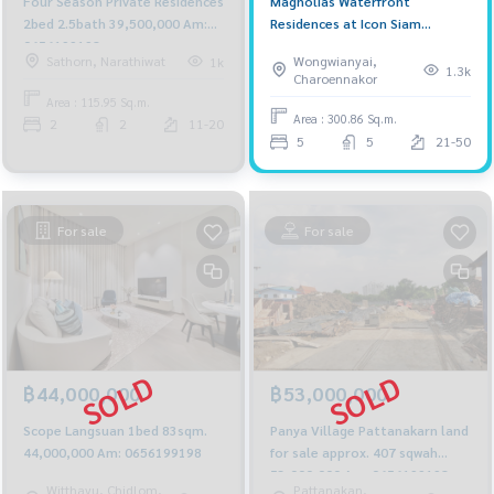
Magnolias Waterfront
Four Season Private Residences
Residences at Icon Siam
2bed 2.5bath 39,500,000 Am:
300.86sqm. 5bed 5bath
0656199198
Wongwianyai,
Sathorn, Narathiwat
1k
130,000,000 Am: 0656199198
1.3k
Charoennakor
Area : 115.95 Sq.m.
Area : 300.86 Sq.m.
2
2
11-20
5
5
21-50
For sale
For sale
฿44,000,000
฿53,000,000
Scope Langsuan 1bed 83sqm.
Panya Village Pattanakarn land
44,000,000 Am: 0656199198
for sale approx. 407 sqwah
53,000,000 Am: 0656199198
Witthayu, Chidlom,
Pattanakan,