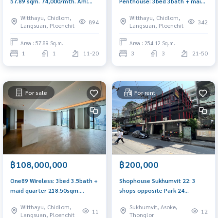
57.89 sqm. 74,000/mth. Am:
Penthouse: 3bed 3bath + maid
0656199198
254.12sqm Sell: 149,000,000
Witthayu, Chidlom,
Witthayu, Chidlom,
Rent: 380,000/mth Am:
894
342
Langsuan, Ploenchit
Langsuan, Ploenchit
0656199198
Area : 57.89 Sq.m.
Area : 254.12 Sq.m.
1
1
11-20
3
3
21-50
For sale
For rent
฿108,000,000
฿200,000
One89 Wireless: 3bed 3.5bath +
Shophouse Sukhumvit 22: 3
maid quarter 218.50sqm.
shops opposite Park 24
108,000,000 Am: 0656199198
condominium 792sqm. Rent:
Witthayu, Chidlom,
Sukhumvit, Asoke,
200,000/mth Am: 0656199198
11
12
Langsuan, Ploenchit
Thonglor