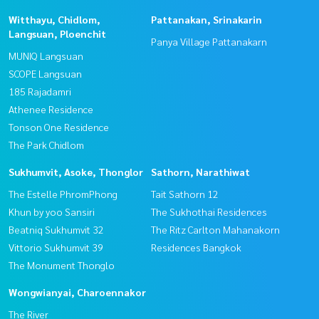
Witthayu, Chidlom,
Pattanakan, Srinakarin
Langsuan, Ploenchit
Panya Village Pattanakarn
MUNIQ Langsuan
SCOPE Langsuan
185 Rajadamri
Athenee Residence
Tonson One Residence
The Park Chidlom
Sukhumvit, Asoke, Thonglor
Sathorn, Narathiwat
The Estelle PhromPhong
Tait Sathorn 12
Khun by yoo Sansiri
The Sukhothai Residences
Beatniq Sukhumvit 32
The Ritz Carlton Mahanakorn
Vittorio Sukhumvit 39
Residences Bangkok
The Monument Thonglo
Wongwianyai, Charoennakor
The River