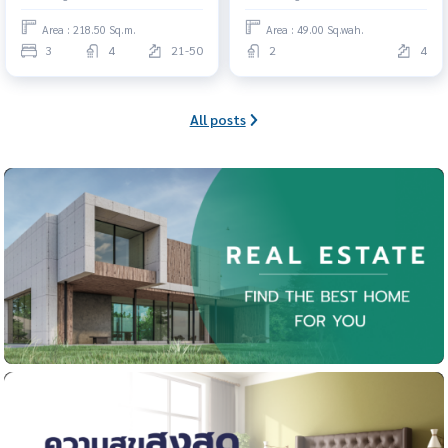
Area : 218.50 Sq.m.
Area : 49.00 Sq.wah.
3
4
21-50
2
4
All posts