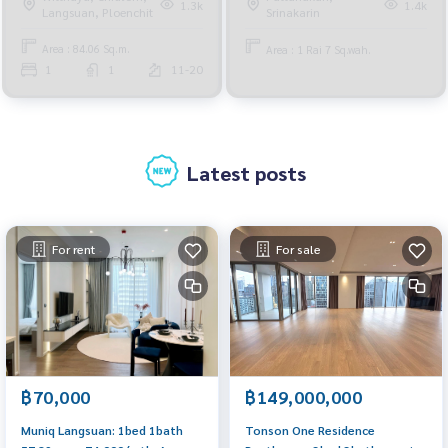
1.3k
1.4k
Langsuan, Ploenchit
Srinakarin
Area : 84.06 Sq.m.
Area : 1 Rai 7 Sq.wah.
1
1
11-20
Latest posts
For rent
For sale
฿70,000
฿149,000,000
Muniq Langsuan: 1bed 1bath
Tonson One Residence