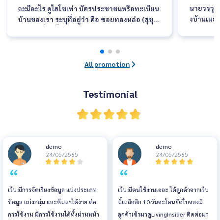
นายวรวุฒ
จะมีอะไร ดูไฮโซเท่า บัตรประชาชนหรือทะเบียน
งบ้านเผยค
บ้านของเรา ระบุที่อยู่ว่า คือ ซอยทองหล่อ (สุขุม
ละวัสดุ F
วิท 55) เรื่องนี้เอาจริงๆเป็นความภาคภูมิใจของใ
งาน ระหว่
ครหลายๆคนเลยที่มีคอนโดหรือบ้านอยู่ในซอยนี้
ณ อิมแพ็ค
เพราะมันเหมือนสิ่งที่บอกฐานะและรสนิยมทาง
อบรับอย่า
สังคมของคุณได้เป็นอย่างดี
All promotion
นดีไซน์ให
บ
Testimonial
demo
demo
24/05/2565
24/05/2565
เว็บ มีการจัดเรียงข้อมูล แบ่งประเภท
เว็บ มีคนใช้งานเยอะ ได้ลูกค้าจากเว็บ
ข้อมูล แบ่งกลุ่ม และค้นหาได้ง่าย ต่อ
นี้เหลืออีก 10 วันจะโดนยึดใบจองมี
การใช้งาน มีการใช้งานได้ทั้งผ่านหน้า
ลูกค้าเข้ามาดูLivingInsider ติดต่อมา