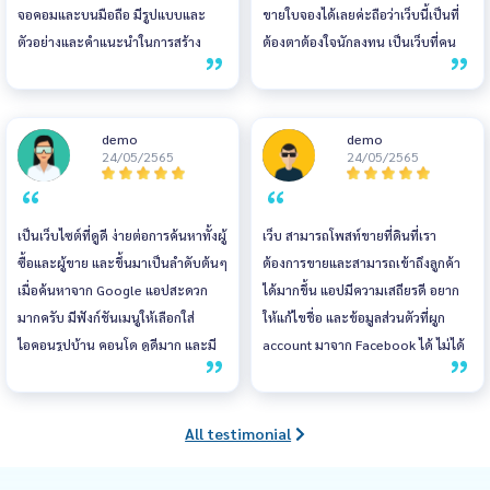
จอคอมและบนมือถือ มีรูปแบบและ
ขายใบจองได้เลยค่ะถือว่าเว็บนี้เป็นที่
ตัวอย่างและคำแนะนำในการสร้าง
ต้องตาต้องใจนักลงทุน เป็นเว็บที่คน
ประกาศขาย มีระบบหลังบ้านให้ผู้ขาย
ติดตามมากที่สุดเลยค่ะ ส่วนแอป ช่วย
ได้ใช้งานและมีทีม support ที่ดี แอป
ให้ติดต่อกับลูกค้าได้เร็วขึ้นค่ะ
ใช้งานบนมือถือได้ทั้ง android และ
demo
demo
ios สะดวกไม่ต้องเปิดคอม จะแก้ไข
24/05/2565
24/05/2565
จะติดตามประกาศ หาประกาศ ทำได้
สะดวกเหมือนทำผ่านคอม
เป็นเว็บไซต์ที่ดูดี ง่ายต่อการค้นหาทั้งผู้
เว็บ สามารถโพสท์ขายที่ดินที่เรา
ซื้อและผู้ขาย และขึ้นมาเป็นลำดับต้นๆ
ต้องการขายและสามารถเข้าถึงลูกค้า
เมื่อค้นหาจาก Google แอปสะดวก
ได้มากขึ้น แอปมีความเสถียรดี อยาก
มากครับ มีฟังก์ชันเมนูให้เลือกใส่
ให้แก้ไขชื่อ และข้อมูลส่วนตัวที่ผูก
ไอคอนรูปบ้าน คอนโด ดูดีมาก และมี
account มาจาก Facebook ได้ ไม่ได้
ข่าวสารต่างๆ เกี่ยวกับอสังหาริมทรัพย์
อยากใช้ชื่อเดียวกัน
อัพเดทให้อ่านอยู่เรื่อยๆ
All testimonial