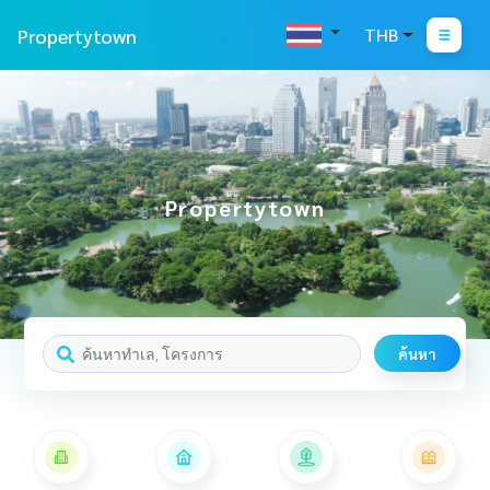
Propertytown
THB
Propertytown
ค้นหา