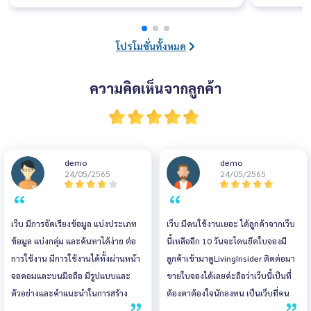
งาน ระหว่
ครหลายๆคนเลยที่มีคอนโดหรือบ้านอยู่ในซอยนี้
ณ อิมแพ็ค
เพราะมันเหมือนสิ่งที่บอกฐานะและรสนิยมทาง
อบรับอย่า
สังคมของคุณได้เป็นอย่างดี
โปรโมชั่นทั้งหมด
นดีไซน์ให
บ
ความคิดเห็นจากลูกค้า
demo
demo
24/05/2565
24/05/2565
เว็บ มีการจัดเรียงข้อมูล แบ่งประเภท
เว็บ มีคนใช้งานเยอะ ได้ลูกค้าจากเว็บ
ข้อมูล แบ่งกลุ่ม และค้นหาได้ง่าย ต่อ
นี้เหลืออีก 10 วันจะโดนยึดใบจองมี
การใช้งาน มีการใช้งานได้ทั้งผ่านหน้า
ลูกค้าเข้ามาดูLivingInsider ติดต่อมา
จอคอมและบนมือถือ มีรูปแบบและ
ขายใบจองได้เลยค่ะถือว่าเว็บนี้เป็นที่
ตัวอย่างและคำแนะนำในการสร้าง
ต้องตาต้องใจนักลงทุน เป็นเว็บที่คน
ประกาศขาย มีระบบหลังบ้านให้ผู้ขาย
ติดตามมากที่สุดเลยค่ะ ส่วนแอป ช่วย