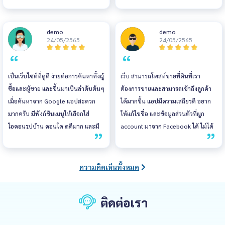
ได้ใช้งานและมีทีม support ที่ดี แอป
ให้ติดต่อกับลูกค้าได้เร็วขึ้นค่ะ
ใช้งานบนมือถือได้ทั้ง android และ
demo
demo
ios สะดวกไม่ต้องเปิดคอม จะแก้ไข
24/05/2565
24/05/2565
จะติดตามประกาศ หาประกาศ ทำได้
สะดวกเหมือนทำผ่านคอม
เป็นเว็บไซต์ที่ดูดี ง่ายต่อการค้นหาทั้งผู้
เว็บ สามารถโพสท์ขายที่ดินที่เรา
ซื้อและผู้ขาย และขึ้นมาเป็นลำดับต้นๆ
ต้องการขายและสามารถเข้าถึงลูกค้า
เมื่อค้นหาจาก Google แอปสะดวก
ได้มากขึ้น แอปมีความเสถียรดี อยาก
มากครับ มีฟังก์ชันเมนูให้เลือกใส่
ให้แก้ไขชื่อ และข้อมูลส่วนตัวที่ผูก
ไอคอนรูปบ้าน คอนโด ดูดีมาก และมี
account มาจาก Facebook ได้ ไม่ได้
ข่าวสารต่างๆ เกี่ยวกับอสังหาริมทรัพย์
อยากใช้ชื่อเดียวกัน
อัพเดทให้อ่านอยู่เรื่อยๆ
ความคิดเห็นทั้งหมด
ติดต่อเรา