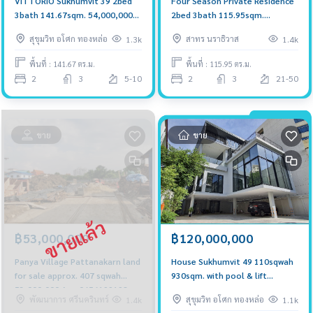
VITTORIO Sukhumvit 39 2bed
Four Season Private Residence
3bath 141.67sqm. 54,000,000
2bed 3bath 115.95sqm.
Am: 0656199198
58,000,000 Am: 0656199198
สุขุมวิท อโศก ทองหล่อ
สาทร นราธิวาส
1.3k
1.4k
พื้นที่ : 141.67 ตร.ม.
พื้นที่ : 115.95 ตร.ม.
2
3
5-10
2
3
21-50
ขาย
ขาย
฿120,000,000
฿53,000,000
House Sukhumvit 49 110sqwah
Panya Village Pattanakarn land
930sqm. with pool & lift
for sale approx. 407 sqwah
120,000,000 Am: 0656199198
53,000,000 Am: 0656199198
สุขุมวิท อโศก ทองหล่อ
พัฒนาการ ศรีนครินทร์
1.1k
1.4k