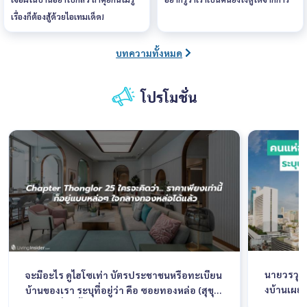
เรื่องก็ต้องสู้ด้วยไอเทมเด็ด!
บทความทั้งหมด
โปรโมชั่น
นายวรวุฒ
จะมีอะไร ดูไฮโซเท่า บัตรประชาชนหรือทะเบียน
งบ้านเผยค
บ้านของเรา ระบุที่อยู่ว่า คือ ซอยทองหล่อ (สุขุม
ละวัสดุ F
วิท 55) เรื่องนี้เอาจริงๆเป็นความภาคภูมิใจของใ