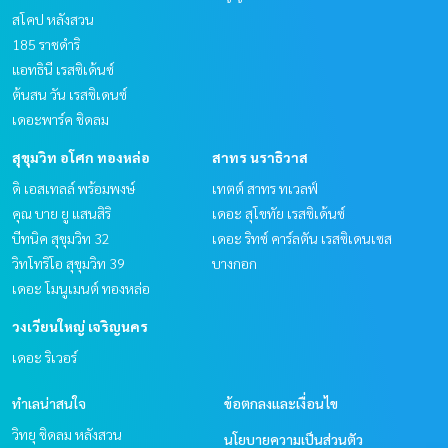
สโคป หลังสวน
185 ราชดำริ
แอทธินี เรสซิเด้นซ์
ต้นสน วัน เรสซิเดนซ์
เดอะพาร์ค ชิดลม
สุขุมวิท อโศก ทองหล่อ
สาทร นราธิวาส
ดิ เอสเทลล์ พร้อมพงษ์
เทตต์ สาทร ทเวลฟ์
คุณ บาย ยู แสนสิริ
เดอะ สุโขทัย เรสซิเด้นซ์
บีทนิค สุขุมวิท 32
เดอะ ริทซ์ คาร์ลตัน เรสซิเดนเซส
วิทโทริโอ สุขุมวิท 39
บางกอก
เดอะ โมนูเมนต์ ทองหล่อ
วงเวียนใหญ่ เจริญนคร
เดอะ ริเวอร์
ทำเลน่าสนใจ
ข้อตกลงและเงื่อนไข
วิทยุ ชิดลม หลังสวน
นโยบายความเป็นส่วนตัว