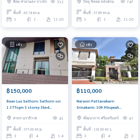
สีลม ศาลาแดง บางรัก
วิทยุ ชิดลม หลังสวน
312
747
0656199198
พื้นที่ : 65.74 ตร.ม.
พื้นที่ : 57.89 ตร.ม.
1
1
11-20
1
1
11-20
เช่า
เช่า
฿150,000
฿110,000
Baan Lux Sathorn: Sathorn soi
Narasiri Pattanakarn-
1 377sqm 3 storey 3bed
Srinakarin: 109.90sqwah
3.5bath with maidroom Sell:
550sqm. 3bed 4bath
สาทร นราธิวาส
พัฒนาการ ศรีนครินทร์
41
67
32,000,000 Rent: 150,000/mth
110,000/mth. Am: 0656199198
Am: 0656199198
พื้นที่ : 377.00 ตร.ม.
พื้นที่ : 110.00 ตร.ว.
3
4
1-4
3
4
2