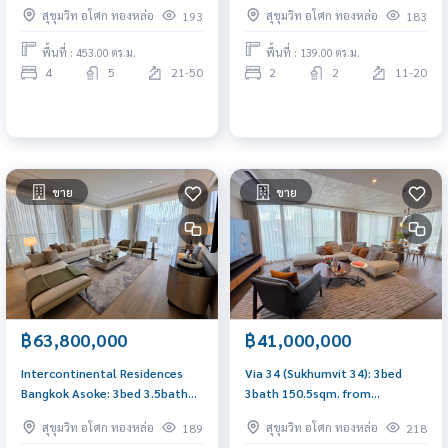
4.5bath 219,000,000 bht. with
139sqm from 44,800,000 with
สุขุมวิท อโศก ทองหล่อ
สุขุมวิท อโศก ทองหล่อ
193
183
maidroom, yard and storage
yard area Am: 0656199198
Am: 0656199198
พื้นที่ : 453.00 ตร.ม.
พื้นที่ : 139.00 ตร.ม.
4
5
21-50
2
2
11-20
ขาย
ขาย
฿63,800,000
฿41,000,000
Intercontinental Residences
Via 34 (Sukhumvit 34): 3bed
Bangkok Asoke: 3bed 3.5bath
3bath 150.5sqm. from
193sqm. with maid and laundry
41,000,000 million Am:
สุขุมวิท อโศก ทองหล่อ
สุขุมวิท อโศก ทองหล่อ
189
218
area 63,800,000 Am:
0656199198