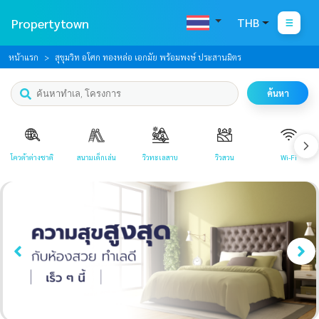
Propertytown
THB
หน้าแรก
สุขุมวิท อโศก ทองหล่อ เอกมัย พร้อมพงษ์ ประสานมิตร
ค้นหา
โควต้าต่างชาติ
สนามเด็กเล่น
วิวทะเลสาบ
วิวสวน
Wi-Fi