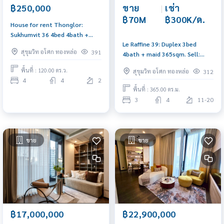
ขาย
|
เช่า
฿250,000
฿70M
฿300K/ด.
House for rent Thonglor:
Sukhumvit 36 4bed 4bath +
Le Raffine 39: Duplex 3bed
maid 400sqm. 250,000/mth.
สุขุมวิท อโศก ทองหล่อ
391
4bath + maid 365sqm. Sell:
Am: 0656199198
70,000,000 Rent: 300,000/mth.
พื้นที่ : 120.00 ตร.ว.
สุขุมวิท อโศก ทองหล่อ
312
Am: 0656199198
4
4
2
พื้นที่ : 365.00 ตร.ม.
3
4
11-20
ขาย
ขาย
฿17,000,000
฿22,900,000