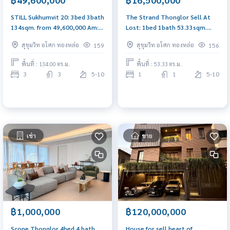
STILL Sukhumvit 20: 3bed 3bath
The Strand Thonglor Sell At
134sqm. from 49,600,000 Am:
Lost: 1bed 1bath 53.33sqm.
0656199198
16,500,000 Am: 0656199198
สุขุมวิท อโศก ทองหล่อ
สุขุมวิท อโศก ทองหล่อ
159
156
East Facing brandnew open
layout
พื้นที่ : 134.00 ตร.ม.
พื้นที่ : 53.33 ตร.ม.
3
3
5-10
1
1
5-10
เช่า
ขาย
฿1,000,000
฿120,000,000
Scope Thonglor 4bed 4 bath
House for sell heart of