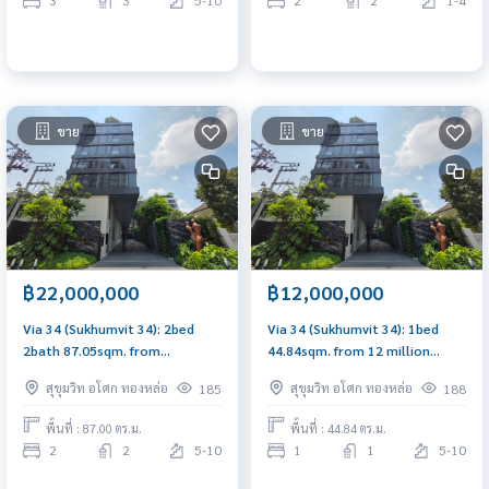
3
3
5-10
2
2
1-4
ขาย
ขาย
฿22,000,000
฿12,000,000
Via 34 (Sukhumvit 34): 2bed
Via 34 (Sukhumvit 34): 1bed
2bath 87.05sqm. from
44.84sqm. from 12 million
22,000,000 mil Am: 065619198
brandnew fully fitted readied to
สุขุมวิท อโศก ทองหล่อ
สุขุมวิท อโศก ทองหล่อ
185
188
move in Am: 0656199198
พื้นที่ : 87.00 ตร.ม.
พื้นที่ : 44.84 ตร.ม.
2
2
5-10
1
1
5-10