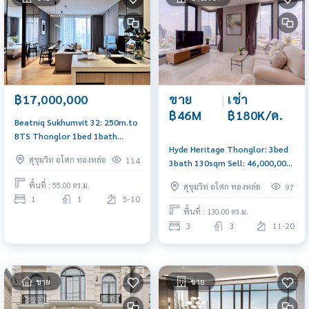
ขาย
|
เช่า
฿17,000,000
฿46M
฿180K/ด.
Beatniq Sukhumvit 32: 250m.to
BTS Thonglor 1bed 1bath
Hyde Heritage Thonglor: 3bed
55sqm 17,000,000 Pool view
สุขุมวิท อโศก ทองหล่อ
114
3bath 130sqm Sell: 46,000,000
Am: 0656199198
Rent: 180,000/mth. Am:
พื้นที่ : 55.00 ตร.ม.
สุขุมวิท อโศก ทองหล่อ
97
0656199198
1
1
5-10
พื้นที่ : 130.00 ตร.ม.
3
3
11-20
ขาย
ขาย