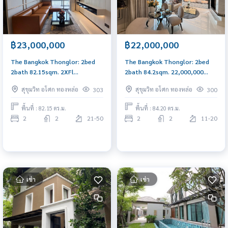
฿23,000,000
฿22,000,000
The Bangkok Thonglor: 2bed
The Bangkok Thonglor: 2bed
2bath 82.15sqm. 2XFl
2bath 84.2sqm. 22,000,000
23,000,000 brandnew fully
Brandnew fully furnished Am:
สุขุมวิท อโศก ทองหล่อ
สุขุมวิท อโศก ทองหล่อ
303
300
furnished, private garden Am:
0656199198
0656199198
พื้นที่ : 82.15 ตร.ม.
พื้นที่ : 84.20 ตร.ม.
2
2
21-50
2
2
11-20
เช่า
เช่า