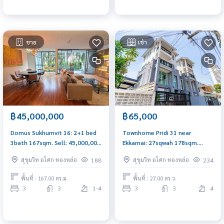
ขาย
เช่า
฿45,000,000
฿65,000
Domus Sukhumvit 16: 2+1 bed
Townhome Pridi 31 near
3bath 167sqm. Sell: 45,000,000
Ekkamai: 27sqwah 178sqm.
Rent: 110,000/mth. Am:
65,000/mth. Am: 0656199198
สุขุมวิท อโศก ทองหล่อ
สุขุมวิท อโศก ทองหล่อ
188
234
0656199198
พื้นที่ : 167.00 ตร.ม.
พื้นที่ : 27.00 ตร.ว.
3
3
1-4
3
3
4