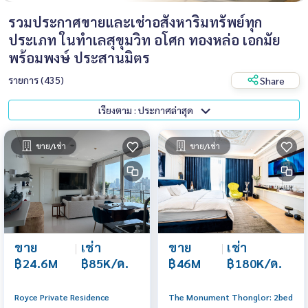
รวมประกาศขายและเช่าอสังหาริมทรัพย์ทุก
ประเภท ในทำเลสุขุมวิท อโศก ทองหล่อ เอกมัย
พร้อมพงษ์ ประสานมิตร
รายการ (435)
Share
เรียงตาม : ประกาศล่าสุด
ขาย/เช่า
ขาย/เช่า
ขาย
|
เช่า
ขาย
|
เช่า
฿24.6M
฿85K/ด.
฿46M
฿180K/ด.
Royce Private Residence
The Monument Thonglor: 2bed