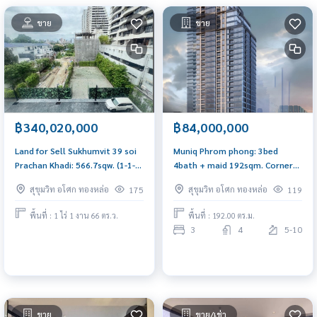
ขาย
ขาย
฿340,020,000
฿84,000,000
Land for Sell Sukhumvit 39 soi
Muniq Phrom phong: 3bed
Prachan Khadi: 566.7sqw. (1-1-
4bath + maid 192sqm. Corner
66.7 rai) 340,020,000 Am:
unit 84,000,000 Am:
สุขุมวิท อโศก ทองหล่อ
สุขุมวิท อโศก ทองหล่อ
175
119
0656199198
0656199198
พื้นที่ : 1 ไร่ 1 งาน 66 ตร.ว.
พื้นที่ : 192.00 ตร.ม.
3
4
5-10
ขาย
ขาย/เช่า