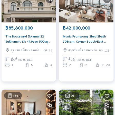
฿85,800,000
฿42,000,000
The Boulevard Ekkamai 22
Muniq Prompong: 2bed 2bath
Sukhumvit 63: 49.9sqw 500sqm.
108sqm. Corner South/East
4bed 5bath 85,800,000 with
42,000,000 Am: 0656199198
สุขุมวิท อโศก ทองหล่อ
สุขุมวิท อโศก ทองหล่อ
94
117
private pool Am: 0656199198
พื้นที่ : 50.00 ตร.ว.
พื้นที่ : 108.00 ตร.ม.
4
5
4
2
2
11-20
เช่า
เช่า