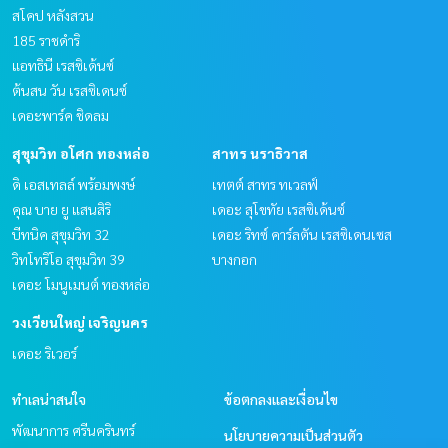
สโคป หลังสวน
185 ราชดำริ
แอทธินี เรสซิเด้นซ์
ต้นสน วัน เรสซิเดนซ์
เดอะพาร์ค ชิดลม
สุขุมวิท อโศก ทองหล่อ
สาทร นราธิวาส
ดิ เอสเทลล์ พร้อมพงษ์
เทตต์ สาทร ทเวลฟ์
คุณ บาย ยู แสนสิริ
เดอะ สุโขทัย เรสซิเด้นซ์
บีทนิค สุขุมวิท 32
เดอะ ริทซ์ คาร์ลตัน เรสซิเดนเซส
วิทโทริโอ สุขุมวิท 39
บางกอก
เดอะ โมนูเมนต์ ทองหล่อ
วงเวียนใหญ่ เจริญนคร
เดอะ ริเวอร์
ทำเลน่าสนใจ
ข้อตกลงและเงื่อนไข
พัฒนาการ ศรีนครินทร์
นโยบายความเป็นส่วนตัว