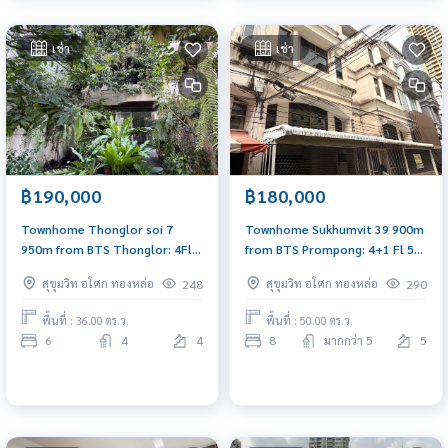
เช่า
เช่า
฿190,000
฿180,000
Townhome Thonglor soi 7
Townhome Sukhumvit 39 900m
950m from BTS Thonglor: 4Fl
from BTS Prompong: 4+1 Fl 50
36sqwah 450sqm. 6bed 4bath
sqwah 800sqm. 8.5rooms 7
สุขุมวิท อโศก ทองหล่อ
สุขุมวิท อโศก ทองหล่อ
248
290
190,000/mth. Am: 0656199198
bath 180,000/mth Am:
0656199198
พื้นที่ : 36.00 ตร.ว.
พื้นที่ : 50.00 ตร.ว.
6
4
4
8
มากกว่า 5
5