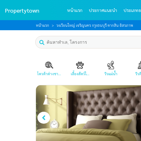
Propertytown
หน้าแรก
ประกาศแนะนำ
ประเภทอ
หน้าแรก
วงเวียนใหญ่ เจริญนคร กรุงธนบุรี ตากสิน อิสรภาพ
โควต้าต่างชา...
เลี้ยงสัตว์ไ...
วิวแม่น้ำ
วิวต