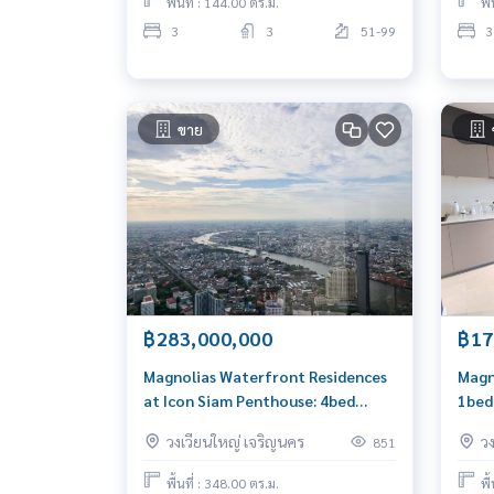
พื้นที่ : 144.00 ตร.ม.
พื
3
3
51-99
3
ขาย
฿283,000,000
฿17
Magnolias Waterfront Residences
Magn
at Icon Siam Penthouse: 4bed
1bed
348sqm. bareshell 283,000,000 Am:
Am: 
วงเวียนใหญ่ เจริญนคร
ว
851
0656199198
พื้นที่ : 348.00 ตร.ม.
พื