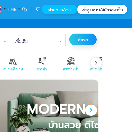
THB
ฝาก ขาย/เช่า
เข้าสู่ระบบ/สมัครสมาชิก
ค้นหา
เพิ่มเติม
สนามเด็กเล่น
ซาวน่า
สระว่ายน้ำ
สนามเทนนิส
สวนขนาด