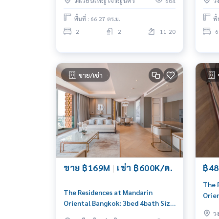
วงเวียนใหญ่ เจริญนคร
ว
684
0656
พื้นที่ : 66.27 ตร.ม.
พื
2
2
11-20
6
ขาย/เช่า
ขาย ฿169M
|
เช่า ฿600K/ด.
฿48
The 
The Residences at Mandarin
Orie
Oriental Bangkok: 3bed 4bath Size
Pent
ว
223.98 sqm. Sell 169,000,000 Rent:
486,