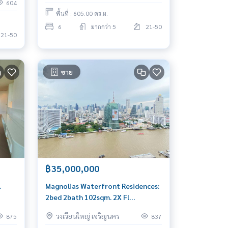
604
8
พื้นที่ : 605.00 ตร.ม.
6
มากกว่า 5
21-50
21-50
ขาย
฿35,000,000
.
Magnolias Waterfront Residences:
2bed 2bath 102sqm. 2X Fl
35,000,000 Am: 0656199198
วงเวียนใหญ่ เจริญนคร
875
837