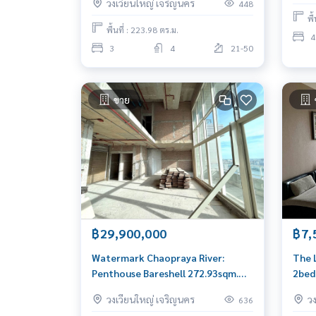
วงเวียนใหญ่ เจริญนคร
448
600,000/mth. Am: 0656199198
พื
พื้นที่ : 223.98 ตร.ม.
4
3
4
21-50
ขาย
฿29,900,000
฿7,
Watermark Chaopraya River:
The 
Penthouse Bareshell 272.93sqm.
2bed
29,900,000 Am: 0656199198
Rive
วงเวียนใหญ่ เจริญนคร
ว
636