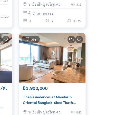
Floor 410sqm. 3bed 3bath Sell:
139
วงเวียนใหญ่ เจริญนคร
413
200,000,000 Rent: 400,000 Am:
0656199198
พื้นที่ : 410.00 ตร.ม.
11-20
3
4
51-99
เช่า
K/ด.
฿1,900,000
The Resiedences at Mandarin
Oriental Bangkok: 6bed 7bath
605sqm. 4X Fl. 1,900,000/mth. Am:
วงเวียนใหญ่ เจริญนคร
t:
845
0656199198