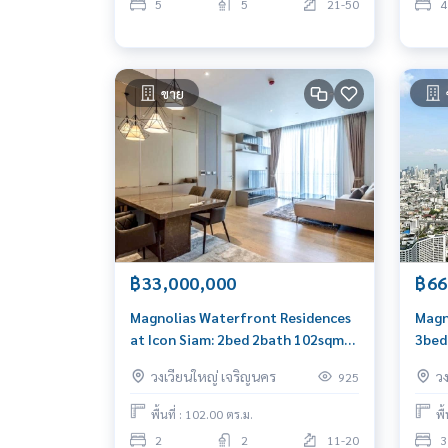
5
5
21-50
4
ขาย
฿33,000,000
฿66
Magnolias Waterfront Residences
Magn
at Icon Siam: 2bed 2bath 102sqm
3bed
33,000,000 Am: 0656199198
66,0
วงเวียนใหญ่ เจริญนคร
ว
925
พื้นที่ : 102.00 ตร.ม.
พื
2
2
11-20
3