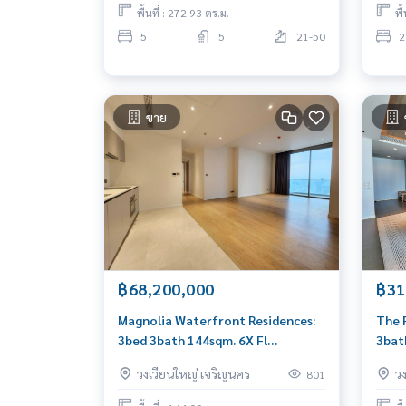
พื้นที่ : 272.93 ตร.ม.
พื
5
5
21-50
2
ขาย
฿68,200,000
฿31
Magnolia Waterfront Residences:
The 
3bed 3bath 144sqm. 6X Fl
3bat
68,200,000 Am: 0656199198
Am: 
วงเวียนใหญ่ เจริญนคร
ว
801