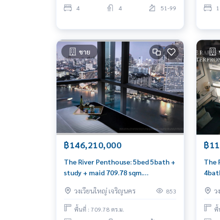
4
4
51-99
1
ขาย
฿146,210,000
฿11
The River Penthouse: 5bed 5bath +
The R
study + maid 709.78 sqm.
4bat
146,210,000 Am: 0656199198
116,
วงเวียนใหญ่ เจริญนคร
ว
853
พื้นที่ : 709.78 ตร.ม.
พื