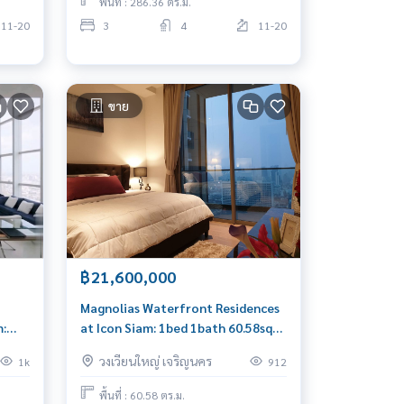
พื้นที่ : 286.36 ตร.ม.
11-20
3
4
11-20
ขาย
฿21,600,000
Magnolias Waterfront Residences
:
at Icon Siam: 1bed 1bath 60.58sqm.
21,600,000 Am: 0656199198
วงเวียนใหญ่ เจริญนคร
1k
912
พื้นที่ : 60.58 ตร.ม.