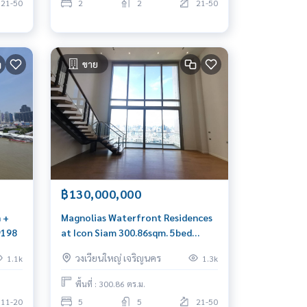
21-50
2
2
21-50
ขาย
฿130,000,000
 +
Magnolias Waterfront Residences
9198
at Icon Siam 300.86sqm. 5bed
5bath 130,000,000 Am:
วงเวียนใหญ่ เจริญนคร
1.1k
1.3k
0656199198
พื้นที่ : 300.86 ตร.ม.
11-20
5
5
21-50