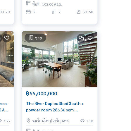
พื้นที่ : 102.00 ตร.ม.
11-20
2
2
21-50
ขาย
฿55,000,000
nces
The River Duplex 3bed 3bath +
0 Am:
powder room 286.36 sqm.
55,000,000 Am: 0656199198
วงเวียนใหญ่ เจริญนคร
788
1.1k