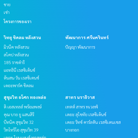
ขาย
เช่า
โครงการของเรา
วิทยุ ชิดลม หลังสวน
พัฒนาการ ศรีนครินทร์
มิวนีค หลังสวน
ปัญญา พัฒนาการ
สโคป หลังสวน
185 ราชดำริ
แอทธินี เรสซิเด้นซ์
ต้นสน วัน เรสซิเดนซ์
เดอะพาร์ค ชิดลม
สุขุมวิท อโศก ทองหล่อ
สาทร นราธิวาส
ดิ เอสเทลล์ พร้อมพงษ์
เทตต์ สาทร ทเวลฟ์
คุณ บาย ยู แสนสิริ
เดอะ สุโขทัย เรสซิเด้นซ์
บีทนิค สุขุมวิท 32
เดอะ ริทซ์ คาร์ลตัน เรสซิเดนเซส
วิทโทริโอ สุขุมวิท 39
บางกอก
เดอะ โมนูเมนต์ ทองหล่อ