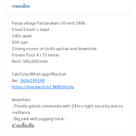
รายละเอียด
Panya village Pattanakarn 30 rent 180k:
5 bed 6 bath + maid
240s qwah
500 sqm
2 living rooms on both upstair and downstair
Private Pool 4 x 10 meter.
Rent: 180,000/mth.
Call/Line/Whatsapp/Wechat:
Am :
0656199198
https://line.me/ti/p/_MXfrDHcUp
Amanities:
- Private gated community with 24 hrs tight security and su
rveillance
- Big park with jogging track
- Playground
อ่านเพิ่มเติม
- Basketball court