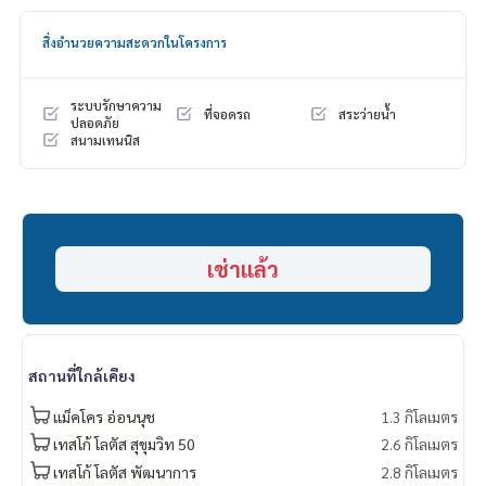
- Pool
-Gym
สิ่งอำนวยความสะดวกในโครงการ
- 4 Tennis courts
- 2 Badminton courts
- Restaurants
ระบบรักษาความ
ที่จอดรถ
สระว่ายน้ำ
- Fresh food and grocery stores
ปลอดภัย
สนามเทนนิส
- Salon and manicure
#Panyavillage #Houseforrentnearthonglor
#PanyavillagePattanakarn30 #houseforrentincompoundpa
ttanakarn
#HouseforrentPattanakarn #panyavillagepattanakarnforre
เช่าแล้ว
nt
#HouseforsalePattanakarn #panyavillagepattanakarnforsal
e
#Houseforrentwithprivatepool #houseforsaleincompound
pattanakarn
สถานที่ใกล้เคียง
#PropertyTown
แม็คโคร อ่อนนุช
1.3 กิโลเมตร
เทสโก้ โลตัส สุขุมวิท 50
2.6 กิโลเมตร
เทสโก้ โลตัส​ พัฒนาการ
2.8 กิโลเมตร