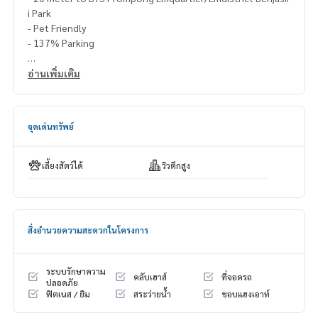
i Park
- Pet Friendly
- 137% Parking
Call/Line/Whatsapp/Wechat:
อ่านเพิ่มเติม
Am
0656199198
https://line.me/ti/p/_MXfrDHcUp
จุดเด่นทรัพย์
#muniqPrompong #muniqprompongforsell
#condoforsellnexttobtsprompong #condonexttoemquar
tier #petfriendlycondoprompong
เลี้ยงสัตว์ได้
วิวตึกสูง
#condonexttoemdistrict
#luxurycondoprompong
#2bedcondoforsellprompong
#2bedmuniqprompongforsell
สิ่งอำนวยความสะดวกในโครงการ
#propertytown
ระบบรักษาความ
คลับเฮาส์
ที่จอดรถ
ปลอดภัย
ฟิตเนส / ยิม
สระว่ายน้ำ
ชอบแฮงเอาท์