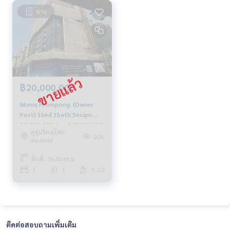
ขาย
฿20,000,000
Muniq Prompong: (Owner
Post) 1bed 1bath 56sqm.
20,000,000 Am: 0656199198
สุขุมวิท อโศก
206
ทองหล่อ
พื้นที่ : 56.00 ตร.ม.
1
1
5-10
ติดต่อสอบถามเพิ่มเติม