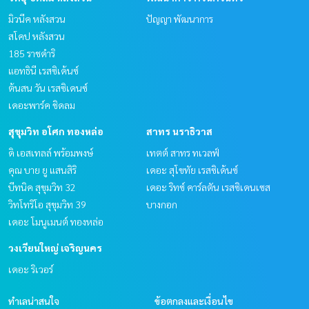
มิวนีค หลังสวน
ปัญญา พัฒนาการ
สโคป หลังสวน
185 ราชดำริ
แอทธินี เรสซิเด้นซ์
ต้นสน วัน เรสซิเดนซ์
เดอะพาร์ค ชิดลม
สุขุมวิท อโศก ทองหล่อ
สาทร นราธิวาส
ดิ เอสเทลล์ พร้อมพงษ์
เทตต์ สาทร ทเวลฟ์
คุณ บาย ยู แสนสิริ
เดอะ สุโขทัย เรสซิเด้นซ์
บีทนิค สุขุมวิท 32
เดอะ ริทซ์ คาร์ลตัน เรสซิเดนเซส
วิทโทริโอ สุขุมวิท 39
บางกอก
เดอะ โมนูเมนต์ ทองหล่อ
วงเวียนใหญ่ เจริญนคร
เดอะ ริเวอร์
ทำเลน่าสนใจ
ข้อตกลงและเงื่อนไข