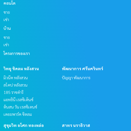
คอนโด
ขาย
เช่า
บ้าน
ขาย
เช่า
โครงการของเรา
วิทยุ ชิดลม หลังสวน
พัฒนาการ ศรีนครินทร์
มิวนีค หลังสวน
ปัญญา พัฒนาการ
สโคป หลังสวน
185 ราชดำริ
แอทธินี เรสซิเด้นซ์
ต้นสน วัน เรสซิเดนซ์
เดอะพาร์ค ชิดลม
สุขุมวิท อโศก ทองหล่อ
สาทร นราธิวาส