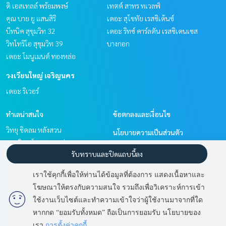
ดิ เอสเทลล์ พร้อมพงษ์
เทตต์ สาทร ทเวลฟ์
คุณ บาย ยู แสนสิริ
เดอะ สุโขทัย เรสซิเด้นซ์
บีทนิค สุขุมวิท 32
เดอะ ริทซ์ คาร์ลตัน เรสซิเดนเซส
วิทโทริโอ สุขุมวิท 39
บางกอก
เดอะ โมนูเมนต์ ทองหล่อ
วงเวียนใหญ่ เจริญนคร
เดอะ ริเวอร์
ทำเลน่าสนใจ
ข้อตกลงและเงื่อนไข
วิทยุ ชิดลม หลังสวน
นโยบายความเป็นส่วนตัว
สุขุมวิท อโศก ทองหล่อ
เกี่ยวกับเรา
รับทราบและปิดแถบนี้ลง
พัฒนาการ ศรีนครินทร์
สาทร นราธิวาส
วิธีการฝากขาย-เช่า
เราใช้คุกกี้เพื่อให้ท่านได้ข้อมูลที่ต้องการ แสดงเนื้อหาและ
วงเวียนใหญ่ เจริญนคร
ติดต่อ
โฆษณาให้ตรงกับความสนใจ รวมถึงเพื่อวิเคราะห์การเข้า
มี
2
คนกำลังดูประกาศนี้
ใช้งานเว็บไซต์และทำความเข้าใจว่าผู้ใช้งานมาจากที่ใด
หากกด “ยอมรับทั้งหมด” ถือเป็นการยอมรับ นโยบายของ
ติดต่อสอบถาม
Power by
Livinginsider.com
เรา
การตั้งค่าคุกกี้