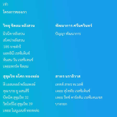
เช่า
โครงการของเรา
วิทยุ ชิดลม หลังสวน
พัฒนาการ ศรีนครินทร์
มิวนีค หลังสวน
ปัญญา พัฒนาการ
สโคป หลังสวน
185 ราชดำริ
แอทธินี เรสซิเด้นซ์
ต้นสน วัน เรสซิเดนซ์
เดอะพาร์ค ชิดลม
สุขุมวิท อโศก ทองหล่อ
สาทร นราธิวาส
ดิ เอสเทลล์ พร้อมพงษ์
เทตต์ สาทร ทเวลฟ์
คุณ บาย ยู แสนสิริ
เดอะ สุโขทัย เรสซิเด้นซ์
บีทนิค สุขุมวิท 32
เดอะ ริทซ์ คาร์ลตัน เรสซิเดนเซส
วิทโทริโอ สุขุมวิท 39
บางกอก
เดอะ โมนูเมนต์ ทองหล่อ