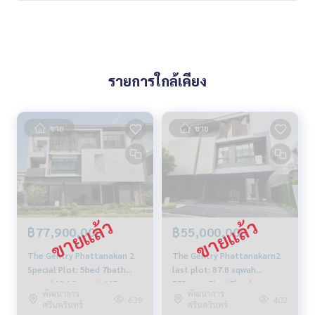
รายการใกล้เคียง
ขาย
ขาย
฿77,900,000
฿55,000,000
The Gentry Phattanakan 2
The Gentry Phattanakarn2
Special Plot: 5bed 7bath
last plot: 87.8 sqwah
+maid 134.2sqwah 695sqm.
553sqm. 5bed 5bath corner
พัฒนาการ
พัฒนาการ
77,900,000 Am: 0656199198
showhouse 55,000,000 !!!
639
402
ศรีนครินทร์
ศรีนครินทร์
Am: 0656199198