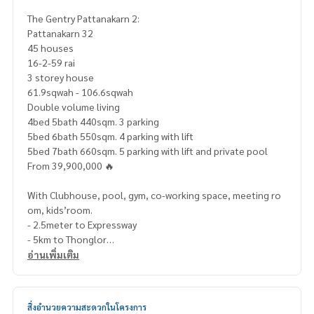
The Gentry Pattanakarn 2:
Pattanakarn 32
45 houses
16-2-59 rai
3 storey house
61.9sqwah - 106.6sqwah
Double volume living
4bed 5bath 440sqm. 3 parking
5bed 6bath 550sqm. 4 parking with lift
5bed 7bath 660sqm. 5 parking with lift and private pool
From 39,900,000 🔥
With Clubhouse, pool, gym, co-working space, meeting ro
om, kids’room.
- 2.5meter to Expressway
- 5km to Thonglor
- Top supermarket, Lotus, London bridge, Max value etc.ne
อ่านเพิ่มเติม
arby
- Shopping Malls,Hospitals, International school/ universit
ies nearby
สิ่งอำนวยความสะดวกในโครงการ