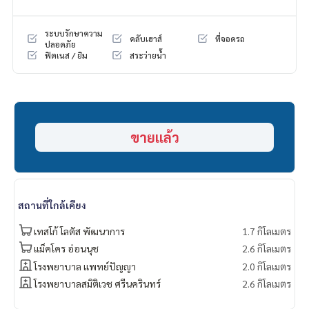
Call/Line: Am
0656199198
https://line.me/ti/p/_MXfrDHcUp
ระบบรักษาความ
คลับเฮาส์
ที่จอดรถ
Whatsapp/Wechat:
0849429988
ปลอดภัย
ฟิตเนส / ยิม
สระว่ายน้ำ
#thegentrypattanakarn2 #thegentrypattanakarn
#thegentrypattanakarnforsell #singlehouseforsellpattana
karn
#ขายบ้านเดี่ยวพัฒนาการ #ขายบ้านเดียวพัฒนาการในหมู่บ้าน
#ขายบ้านเดี่ยวพัฒนาการสระว่ายน้ำส่วนตัว
ขายแล้ว
#propertytown
สถานที่ใกล้เคียง
เทสโก้ โลตัส​ พัฒนาการ
1.7 กิโลเมตร
แม็คโคร อ่อนนุช
2.6 กิโลเมตร
โรงพยาบาล แพทย์ปัญญา
2.0 กิโลเมตร
โรงพยาบาลสมิติเวช ศรีนครินทร์
2.6 กิโลเมตร