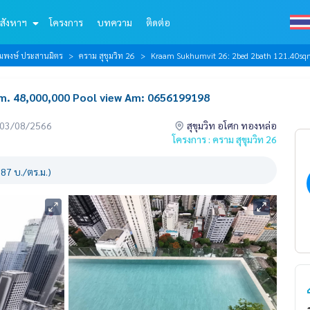
สังหาฯ
โครงการ
บทความ
ติดต่อ
้อมพงษ์ ประสานมิตร
คราม สุขุมวิท 26
Kraam Sukhumvit 26: 2bed 2bath 121.40sq
. 48,000,000 Pool view Am: 0656199198
่อ 03/08/2566
สุขุมวิท อโศก ทองหล่อ
โครงการ : คราม สุขุมวิท 26
87 บ./ตร.ม.)