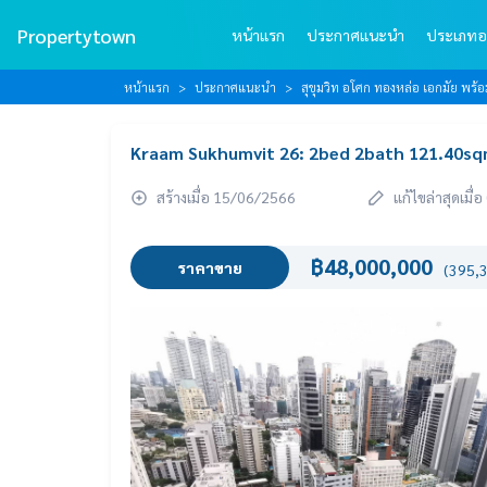
Propertytown
หน้าแรก
ประกาศแนะนำ
ประเภทอ
หน้าแรก
ประกาศแนะนำ
สุขุมวิท อโศก ทองหล่อ เอกมัย พร
Kraam Sukhumvit 26: 2bed 2bath 121.40sqm
สร้างเมื่อ 15/06/2566
แก้ไขล่าสุดเมื
฿48,000,000
ราคาขาย
(395,3