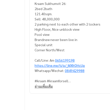
Kraam Sukhumvit 26:
2bed 2bath
121.40sqm.
Sell: 48,000,000
2 parking next to each other with 2 lockers
High Floor, Nice unblock view
Pool view
Brandnew never been live in
Special unit
Corner North/West
Call/Line: Am
0656199198
https://line.me/ti/p/_MXfrDHcUp
Whatsapp/Wechat:
0849429988
#kraam #kraamforsell
#condoforsellprompong #condoforsellnearemp
อ่านเพิ่มเติม
#condoforsellnearbtsprompong #luxurycondofo
#propertytown