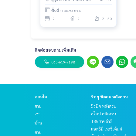
พื้นที่ : 100.93 ตร.ม.
2
2
21-50
ติดต่อสอบถามเพิ่มเติม
065-619-9198
คอนโด
วิทยุ ชิดลม หลังสวน
ขาย
มิวนีค หลังสวน
เช่า
สโคป หลังสวน
185 ราชดำริ
บ้าน
แอทธินี เรสซิเด้นซ์
ขาย