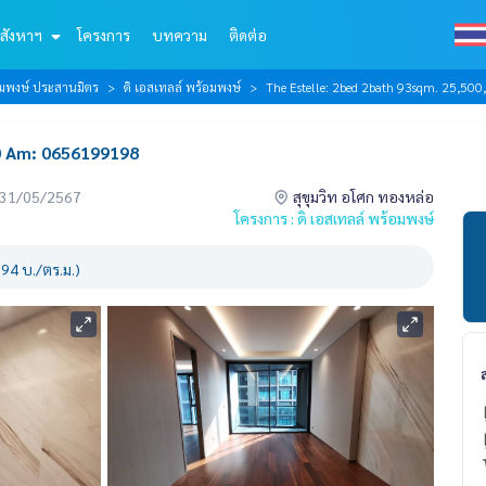
สังหาฯ
โครงการ
บทความ
ติดต่อ
้อมพงษ์ ประสานมิตร
ดิ เอสเทลล์ พร้อมพงษ์
The Estelle: 2bed 2bath 93sqm. 25,5
0 Am: 0656199198
่อ 31/05/2567
สุขุมวิท อโศก ทองหล่อ
โครงการ : ดิ เอสเทลล์ พร้อมพงษ์
94 บ./ตร.ม.)