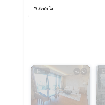
#propertytown
เลี้ยงสัตว์ได้
เช่า