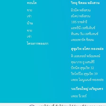
คอนโด
วิทยุ ชิดลม หลังสวน
ขาย
มิวนีค หลังสวน
เช่า
สโคป หลังสวน
185 ราชดำริ
บ้าน
แอทธินี เรสซิเด้นซ์
ขาย
ต้นสน วัน เรสซิเดนซ์
เช่า
เดอะพาร์ค ชิดลม
โครงการของเรา
สุขุมวิท อโศก ทองหล่อ
ดิ เอสเทลล์ พร้อมพงษ์
คุณ บาย ยู แสนสิริ
บีทนิค สุขุมวิท 32
วิทโทริโอ สุขุมวิท 39
เดอะ โมนูเมนต์ ทองหล่อ
วงเวียนใหญ่ เจริญนคร
เดอะ ริเวอร์