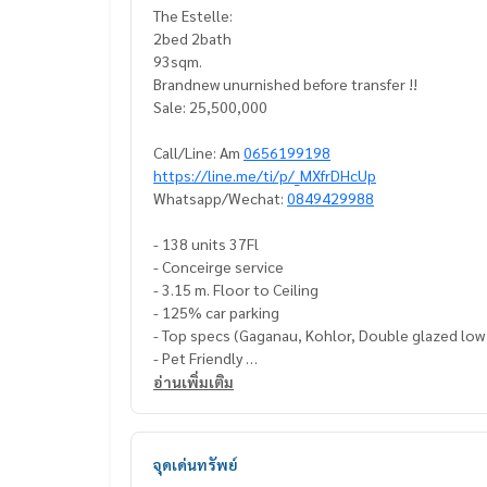
The Estelle:
2bed 2bath
93sqm.
Brandnew unurnished before transfer !!
Sale: 25,500,000
Call/Line: Am
0656199198
https://line.me/ti/p/_MXfrDHcUp
Whatsapp/Wechat:
0849429988
- 138 units 37Fl
- Conceirge service
- 3.15 m. Floor to Ceiling
- 125% car parking
- Top specs (Gaganau, Kohlor, Double glazed low 
- Pet Friendly
อ่านเพิ่มเติม
#theestelle #theestelleforsale
#condoforsalenearbtsprompong #condoforsal
#luxurycondoforsaleprompong #petfriendlycond
จุดเด่นทรัพย์
#petfriendlycondosukhumvit #luxurycondoforse