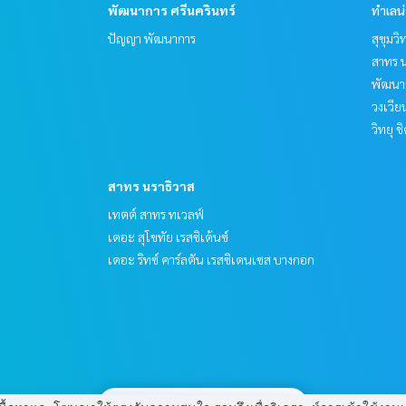
พัฒนาการ ศรีนครินทร์
ทำเลน
ปัญญา พัฒนาการ
สุขุมว
สาทร น
พัฒนาก
วงเวีย
วิทยุ 
สาทร นราธิวาส
เทตต์ สาทร ทเวลฟ์
เดอะ สุโขทัย เรสซิเด้นซ์
เดอะ ริทซ์ คาร์ลตัน เรสซิเดนเซส บางกอก