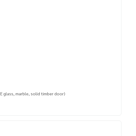
E glass, marble, solid timber door)
eprompong
oforsale
llsukhumvit