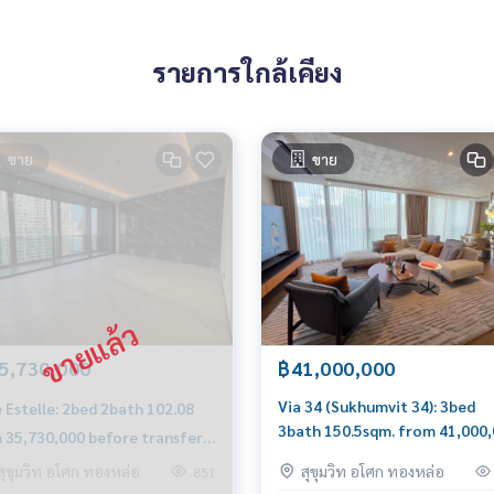
 meters walk to very nearby Community Malls, Restaurants, S
รายการใกล้เคียง
ขาย
ขาย
5,730,000
฿41,000,000
l
Via 34 (Sukhumvit 34): 3bed
le: 2bed 2bath 102.08
umvit39
3bath 150.5sqm. from 41,000
 35,730,000 before transfer
sellnearemporium
million Am: 0656199198
 Am: 0656199198
สุขุมวิท อโศก ทองหล่อ
สุขุมวิท อโศก ทองหล่อ
851