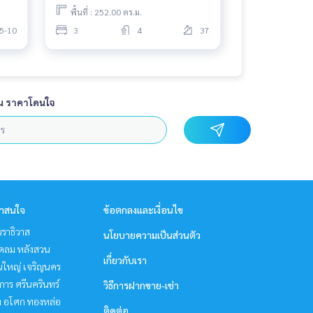
พื้นที่ : 252.00 ตร.ม.
5-10
3
4
37
น ราคาโดนใจ
่าสนใจ
ข้อตกลงและเงื่อนไข
ราธิวาส
นโยบายความเป็นส่วนตัว
ชิดลม หลังสวน
เกี่ยวกับเรา
นใหญ่ เจริญนคร
าร ศรีนครินทร์
วิธีการฝากขาย-เช่า
ิท อโศก ทองหล่อ
ติดต่อ