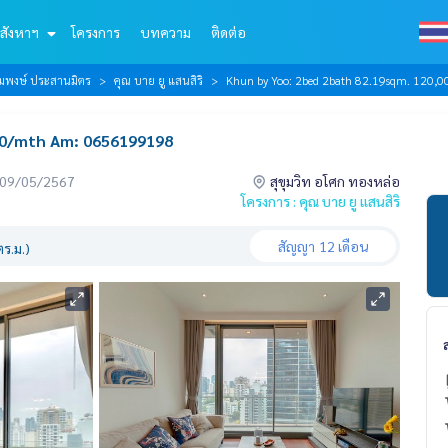
สังหาฯ
โครงการ
บทความ
ติดต่อ
้อมพงษ์ ประสานมิตร
คุณ บาย ยู แสนสิริ
Khun by Yoo: 2bed 2bath 82.19sqm. 120
00/mth Am: 0656199198
่อ 09/05/2567
สุขุมวิท อโศก ทองหล่อ
โครงการ : คุณ บาย ยู แสนสิริ
สัญญา
12 เดือน
ร.ม.)