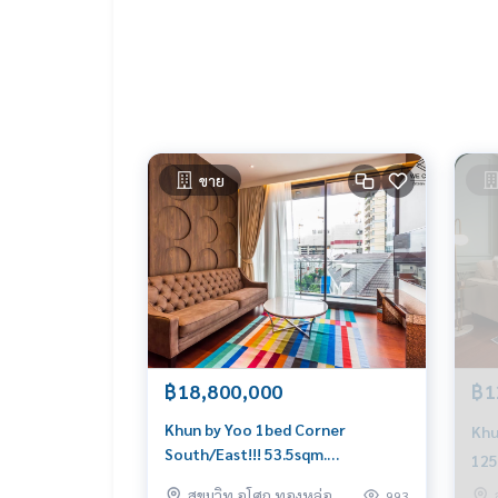
ขาย
฿18,800,000
฿1
Khun by Yoo 1bed Corner
Khu
South/East!!! 53.5sqm.
125
18,800,000 Am: 0656199198
065
สุขุมวิท อโศก ทองหล่อ
993