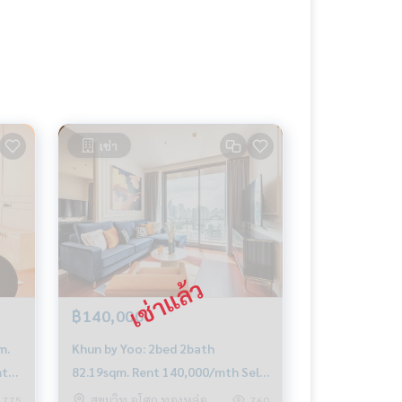
เช่า
฿140,000
m.
Khun by Yoo: 2bed 2bath
mth
82.19sqm. Rent 140,000/mth Sell
34,900,000 Am: 0656199198
สุขุมวิท อโศก ทองหล่อ
775
760