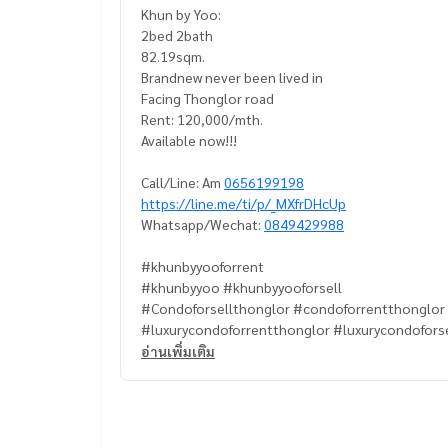
Khun by Yoo:
2bed 2bath
82.19sqm.
Brandnew never been lived in
Facing Thonglor road
Rent: 120,000/mth.
Available now!!!
Call/Line: Am
0656199198
https://line.me/ti/p/_MXfrDHcUp
Whatsapp/Wechat:
0849429988
#khunbyyooforrent
#khunbyyoo #khunbyyooforsell
#Condoforsellthonglor #condoforrentthonglor
#luxurycondoforrentthonglor #luxurycondofors
#luxurycondobangkok
อ่านเพิ่มเติม
#propertytown