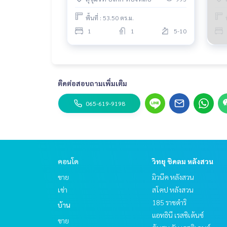
พื้นที่ : 53.50 ตร.ม.
1
1
5-10
ติดต่อสอบถามเพิ่มเติม
065-619-9198
คอนโด
วิทยุ ชิดลม หลังสวน
ขาย
มิวนีค หลังสวน
เช่า
สโคป หลังสวน
185 ราชดำริ
บ้าน
แอทธินี เรสซิเด้นซ์
ขาย