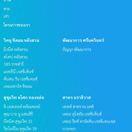
ขาย
เช่า
โครงการของเรา
วิทยุ ชิดลม หลังสวน
พัฒนาการ ศรีนครินทร์
มิวนีค หลังสวน
ปัญญา พัฒนาการ
สโคป หลังสวน
185 ราชดำริ
แอทธินี เรสซิเด้นซ์
ต้นสน วัน เรสซิเดนซ์
เดอะพาร์ค ชิดลม
สุขุมวิท อโศก ทองหล่อ
สาทร นราธิวาส
ดิ เอสเทลล์ พร้อมพงษ์
เทตต์ สาทร ทเวลฟ์
คุณ บาย ยู แสนสิริ
เดอะ สุโขทัย เรสซิเด้นซ์
บีทนิค สุขุมวิท 32
เดอะ ริทซ์ คาร์ลตัน เรสซิเดนเซส
วิทโทริโอ สุขุมวิท 39
บางกอก