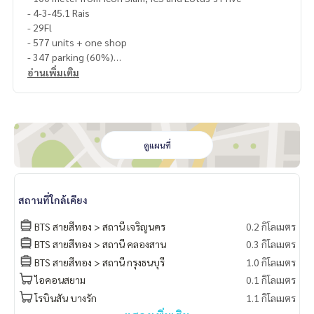
- 4-3-45.1 Rais
- 29Fl
- 577 units + one shop
- 347 parking (60%)
- 40 meter infinity edge pool
อ่านเพิ่มเติม
- Common Fee 68 bht/sqm.
- Sinking Fund 550 bht/sqm.
- Abundant Luxury Facilities and common areas
#Rhythmcharoennakorniconic #rhythmcharoennakornicon
ดูแผนที่
icforsell
#sellcondonexttobtsiconsiam #sellcondonexttoiconsiam
#sellcondooppositeiconsiam #ขายRhythmcharoennakorni
สถานที่ใกล้เคียง
conic
#propertytown
BTS สายสีทอง > สถานี เจริญนคร
0.2 กิโลเมตร
BTS สายสีทอง > สถานี คลองสาน
0.3 กิโลเมตร
BTS สายสีทอง > สถานี กรุงธนบุรี
1.0 กิโลเมตร
ไอคอนสยาม
0.1 กิโลเมตร
โรบินสัน บางรัก
1.1 กิโลเมตร