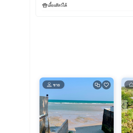
#propertytown
เลี้ยงสัตว์ได้
ขาย