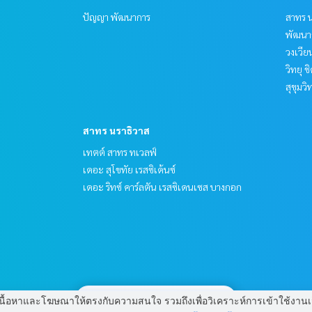
ปัญญา พัฒนาการ
สาทร น
พัฒนาก
วงเวีย
วิทยุ 
สุขุมว
สาทร นราธิวาส
เทตต์ สาทร ทเวลฟ์
เดอะ สุโขทัย เรสซิเด้นซ์
เดอะ ริทซ์ คาร์ลตัน เรสซิเดนเซส บางกอก
มี
2
คนกำลังดูประกาศนี้
 แสดงเนื้อหาและโฆษณาให้ตรงกับความสนใจ รวมถึงเพื่อวิเคราะห์การเข้าใช้ง