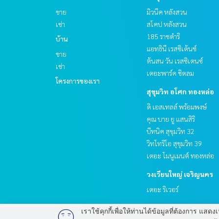
ขาย
มิวนีค หลังสวน
เช่า
สโคป หลังสวน
185 ราชดำริ
บ้าน
แอทธินี เรสซิเด้นซ์
ขาย
ต้นสน วัน เรสซิเดนซ์
เช่า
เดอะพาร์ค ชิดลม
โครงการของเรา
สุขุมวิท อโศก ทองหล่อ
ดิ เอสเทลล์ พร้อมพงษ์
คุณ บาย ยู แสนสิริ
บีทนิค สุขุมวิท 32
วิทโทริโอ สุขุมวิท 39
เดอะ โมนูเมนต์ ทองหล่อ
วงเวียนใหญ่ เจริญนคร
เดอะ ริเวอร์
เราใช้คุกกี้เพื่อให้ท่านได้ข้อมูลที่ต้องการ