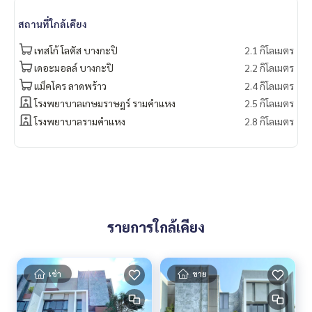
brightoncollege
สถานที่ใกล้เคียง
#houseforsellnearwellingtoncollege
#propertytown
เทสโก้ โลตัส บางกะปิ
2.1 กิโลเมตร
เดอะมอลล์ บางกะปิ
2.2 กิโลเมตร
แม็คโคร ลาดพร้าว
2.4 กิโลเมตร
โรงพยาบาลเกษมราษฎร์ รามคำแหง
2.5 กิโลเมตร
โรงพยาบาลรามคำแหง
2.8 กิโลเมตร
รายการใกล้เคียง
เช่า
ขาย