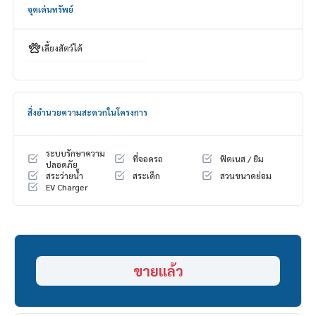
- 2 km to Brighton College international school
จุดเด่นทรัพย์
- 2 km to NIDA
- 3 km to Wellington College international school
- 4 km to Assumption University
เลี้ยงสัตว์ได้
- 12 km to Shrewbury International School Bangkok City Ca
mpus
- 2 km to MRT Orange line
- 4 km to MRT Yellow Line
สิ่งอำนวยความสะดวกในโครงการ
- 17 km to Suvarnabhumi Airport
- Near many community malls
- 12 km to Central Eastville and CDC
ระบบรักษาความ
ที่จอดรถ
ฟิตเนส / ยิม
- 4 km to Samitivej Srinakarin Hospital
ปลอดภัย
สระว่ายน้ำ
สระเด็ก
สวนขนาดย่อม
EV Charger
#bugaankrungthepkreetha #bugaankrungthepkreethafors
ell
#houseforsellkrungthepkreetha #houseforsellramkamhan
g
#luxuryhouseforsellkrungthepkreetha #luxuryhouseforsel
lramkamhang
ขายแล้ว
#ขายบ้านกรุงเทพกรีฑา #ขายบ้านรามคำแหง
#ขายบ้านหรูกรุงเทพกรีฑา
#houseforsellnearinternationalschool #houseforsellnear