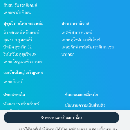
ต้นสน วัน เรสซิเดนซ์
เดอะพาร์ค ชิดลม
สุขุมวิท อโศก ทองหล่อ
สาทร นราธิวาส
ดิ เอสเทลล์ พร้อมพงษ์
เทตต์ สาทร ทเวลฟ์
คุณ บาย ยู แสนสิริ
เดอะ สุโขทัย เรสซิเด้นซ์
บีทนิค สุขุมวิท 32
เดอะ ริทซ์ คาร์ลตัน เรสซิเดนเซส
วิทโทริโอ สุขุมวิท 39
บางกอก
เดอะ โมนูเมนต์ ทองหล่อ
วงเวียนใหญ่ เจริญนคร
เดอะ ริเวอร์
ทำเลน่าสนใจ
ข้อตกลงและเงื่อนไข
พัฒนาการ ศรีนครินทร์
นโยบายความเป็นส่วนตัว
สุขุมวิท อโศก ทองหล่อ
เกี่ยวกับเรา
รับทราบและปิดแถบนี้ลง
วงเวียนใหญ่ เจริญนคร
สาทร นราธิวาส
วิธีการฝากขาย-เช่า
เราใช้คุกกี้เพื่อให้ท่านได้ข้อมูลที่ต้องการ แสดงเนื้อหาและ