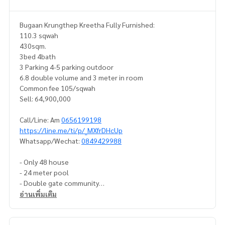
Bugaan Krungthep Kreetha Fully Furnished:
110.3 sqwah
430sqm.
3bed 4bath
3 Parking 4-5 parking outdoor
6.8 double volume and 3 meter in room
Common fee 105/sqwah
Sell: 64,900,000
Call/Line: Am
0656199198
https://line.me/ti/p/_MXfrDHcUp
Whatsapp/Wechat:
0849429988
- Only 48 house
- 24 meter pool
- Double gate community
- Double access New Krungthep Kreetha and Ramkamhang
อ่านเพิ่มเติม
68
- 10 km to Thonglor/Ekkamai