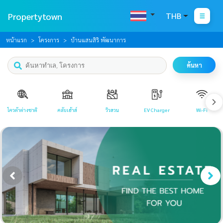
Propertytown
THB
หน้าแรก
โครงการ
บ้านแสนสิริ พัฒนาการ
ค้นหา
โควต้าต่างชาติ
คลับเฮ้าส์
วิวสวน
EV Charger
Wi-Fi