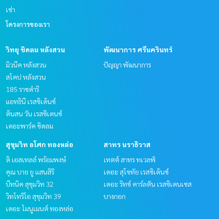
เช่า
โครงการของเรา
วิทยุ ชิดลม หลังสวน
พัฒนาการ ศรีนครินทร์
มิวนีค หลังสวน
ปัญญา พัฒนาการ
สโคป หลังสวน
185 ราชดำริ
แอทธินี เรสซิเด้นซ์
ต้นสน วัน เรสซิเดนซ์
เดอะพาร์ค ชิดลม
สุขุมวิท อโศก ทองหล่อ
สาทร นราธิวาส
ดิ เอสเทลล์ พร้อมพงษ์
เทตต์ สาทร ทเวลฟ์
คุณ บาย ยู แสนสิริ
เดอะ สุโขทัย เรสซิเด้นซ์
บีทนิค สุขุมวิท 32
เดอะ ริทซ์ คาร์ลตัน เรสซิเดนเซส
วิทโทริโอ สุขุมวิท 39
บางกอก
เดอะ โมนูเมนต์ ทองหล่อ