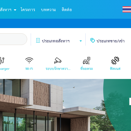
สังหาฯ
โครงการ
บทความ
ติดต่อ
ประเภท
อสังหาฯ
ประเภท
ขาย/เช่า
harger
Wi-Fi
ระบบรักษาควา...
ที่จอดรถ
ฟิตเนส