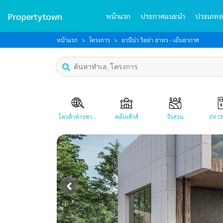
Propertytown
หน้าแรก
ประกาศแนะนำ
ประเภทอ
หน้าแรก
โครงการ
อานีน่า วิลล่า สาทร - เย็นอากาศ
โควต้าต่างชา...
คลับเฮ้าส์
วิวสวน
EV C