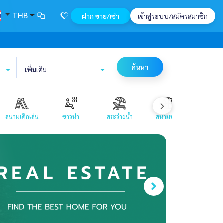
THB
ฝาก ขาย/เช่า
เข้าสู่ระบบ/สมัครสมาชิก
ค้นหา
เพิ่มเติม
สนามเด็กเล่น
ซาวน่า
สระว่ายน้ำ
สนามบาส
บาร์บีค