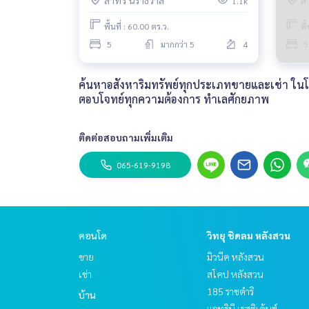
สาทร นราธิวาส
ส
1.1k
พื้นที่ : 60.00 ตร.ว.
พื
5
มากกว่า 5
4
5
ค้นหาอสังหาริมทรัพย์ทุกประเภทขายและเช่า ในโคร
ตอบโจทย์ทุกความต้องการ ทำเลศักยภาพ
ติดต่อสอบถามเพิ่มเติม
065-619-9198
คอนโด
วิทยุ ชิดลม หลังสวน
ขาย
มิวนีค หลังสวน
เช่า
สโคป หลังสวน
185 ราชดำริ
บ้าน
แอทธินี เรสซิเด้นซ์