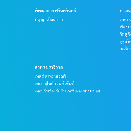
พัฒนาการ ศรีนครินทร์
ทำเลน
ปัญญา พัฒนาการ
สาทร น
พัฒนาก
วิทยุ 
สุขุมว
วงเวีย
สาทร นราธิวาส
เทตต์ สาทร ทเวลฟ์
เดอะ สุโขทัย เรสซิเด้นซ์
เดอะ ริทซ์ คาร์ลตัน เรสซิเดนเซส บางกอก