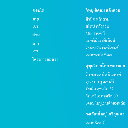
คอนโด
วิทยุ ชิดลม หลังสวน
ขาย
มิวนีค หลังสวน
เช่า
สโคป หลังสวน
185 ราชดำริ
บ้าน
แอทธินี เรสซิเด้นซ์
ขาย
ต้นสน วัน เรสซิเดนซ์
เช่า
เดอะพาร์ค ชิดลม
โครงการของเรา
สุขุมวิท อโศก ทองหล่อ
ดิ เอสเทลล์ พร้อมพงษ์
คุณ บาย ยู แสนสิริ
บีทนิค สุขุมวิท 32
วิทโทริโอ สุขุมวิท 39
เดอะ โมนูเมนต์ ทองหล่อ
วงเวียนใหญ่ เจริญนคร
เดอะ ริเวอร์