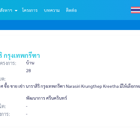
สังหาฯ
โครงการ
บทความ
ติดต่อ
ริ กรุงเทพกรีฑา
ครงการ:
บ้าน
28
ยด:
 ซื้อ ขาย เช่า นาราสิริ กรุงเทพกรีฑา Narasiri Krungthep Kreetha มีให้เลือ
พัฒนาการ ศรีนครินทร์
ิต:
-
รงการ:
-