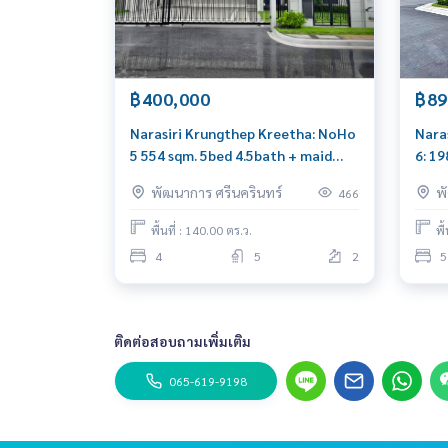
฿400,000
฿89
Narasiri Krungthep Kreetha: NoHo
Nara
5 554 sqm. 5bed 4.5bath + maid
6: 1
400,000/mth. Am: 0656199198
89,0
พัฒนาการ ศรีนครินทร์
พ
466
พื้นที่ : 140.00 ตร.ว.
พื
4
5
2
5
ติดต่อสอบถามเพิ่มเติม
065-619-9198