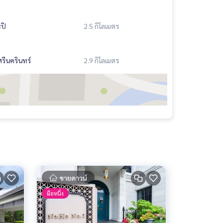
ปิ
2.5 กิโลเมตร
รีนครินทร์
2.9 กิโลเมตร
ขายดาวน์
มือหนึ่ง