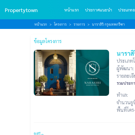
Propertytown
หน้าแรก
ประกาศแนะนำ
ประเภทอ
หน้าแรก
โครงการ
รายการ
นาราสิริ กรุงเทพกรีฑา
ข้อมูลโครงการ
นาราสิ
ประเภทโ
ผู้พัฒนา:
รายละเอี
รวมประกาศ
ทำเล:
จำนวนยูน
พื้นที่โค