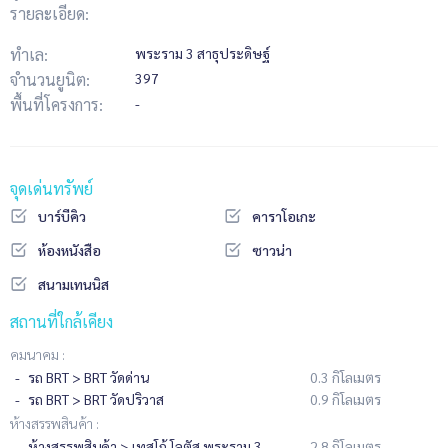
รายละเอียด:
ทำเล:
พระราม 3 สาธุประดิษฐ์
จำนวนยูนิต:
397
พื้นที่โครงการ:
-
จุดเด่นทรัพย์
บาร์บีคิว
คาราโอเกะ
ห้องหนังสือ
ซาวน่า
สนามเทนนิส
สถานที่ใกล้เคียง
คมนาคม :
รถ BRT > BRT วัดด่าน
0.3 กิโลเมตร
รถ BRT > BRT วัดปริวาส
0.9 กิโลเมตร
ห้างสรรพสินค้า :
ห้างสรรพสินค้า > เทสโก้ โลตัส พระราม 3
2.8 กิโลเมตร