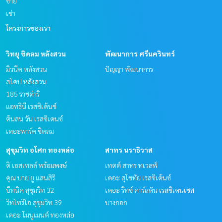
ขาย
เช่า
โครงการของเรา
วิทยุ ชิดลม หลังสวน
พัฒนาการ ศรีนครินทร์
มิวนีค หลังสวน
ปัญญา พัฒนาการ
สโคป หลังสวน
185 ราชดำริ
แอทธินี เรสซิเด้นซ์
ต้นสน วัน เรสซิเดนซ์
เดอะพาร์ค ชิดลม
สุขุมวิท อโศก ทองหล่อ
สาทร นราธิวาส
ดิ เอสเทลล์ พร้อมพงษ์
เทตต์ สาทร ทเวลฟ์
คุณ บาย ยู แสนสิริ
เดอะ สุโขทัย เรสซิเด้นซ์
บีทนิค สุขุมวิท 32
เดอะ ริทซ์ คาร์ลตัน เรสซิเดนเซส
วิทโทริโอ สุขุมวิท 39
บางกอก
เดอะ โมนูเมนต์ ทองหล่อ