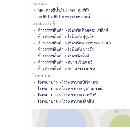
คมนาคม :
MRT สายสีน้ำเงิน > MRT ลุมพินี
รถ BRT > BRT อาคารสงเคราะห์
ห้างสรรพสินค้า :
ห้างสรรพสินค้า > เซ็นทรัล สีลมคอมเพล็กซ์
ห้างสรรพสินค้า > โรบินสัน สุขุมวิท
ห้างสรรพสินค้า > เซ็นทรัลพลาซ่า พระราม 3
ห้างสรรพสินค้า > โรบินสัน บางรัก
ห้างสรรพสินค้า > เซ็นทรัลเวิลด์
ห้างสรรพสินค้า > สยาม เซ็นเตอร์
ห้างสรรพสินค้า > สยาม พารากอน
โรงพยาบาล :
โรงพยาบาล > โรงพยาบาลบีเอ็นเอช
โรงพยาบาล > โรงพยาบาล จุฬาลงกรณ์
โรงพยาบาล > โรงพยาบาล มเหสักข์
โรงพยาบาล > โรงพยาบาล เลิดสิน