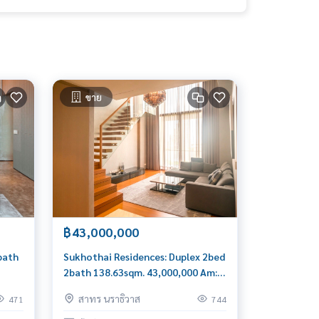
ขาย
฿43,000,000
Sukhothai Residences: Duplex 2bed
2bath 138.63sqm. 43,000,000 Am:
0656199198
สาทร นราธิวาส
471
744