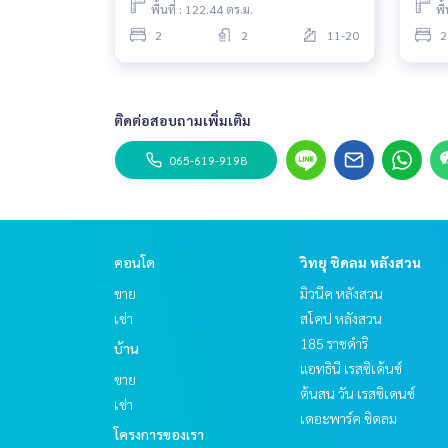
พื้นที่ : 122.44 ตร.ม.
พื
2
2
11-20
2
ติดต่อสอบถามเพิ่มเติม
065-619-9198
คอนโด
วิทยุ ชิดลม หลังสวน
ขาย
มิวนีค หลังสวน
เช่า
สโคป หลังสวน
185 ราชดำริ
บ้าน
แอทธินี เรสซิเด้นซ์
ขาย
ต้นสน วัน เรสซิเดนซ์
เช่า
เดอะพาร์ค ชิดลม
โครงการของเรา