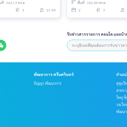
้นที่ : 162.13 ตร.ม.
พื้นที่ : 162.00 ตร.ม.
3
21-50
2
3
รับข่าวสารรายการ คอนโด และบ้า
พัฒนาการ ศรีนครินทร์
ทำเลน
ปัญญา พัฒนาการ
สุขุมว
สาทร น
วิทยุ 
วงเวีย
พัฒนาก