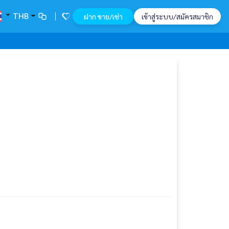
THB
ฝาก ขาย/เช่า
เข้าสู่ระบบ/สมัครสมาชิก