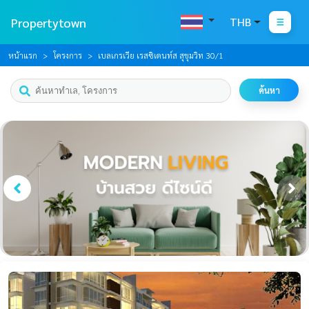
Propertytown
THB
หน้าแรก
โครงการ
เบลเกรเวีย เรสซิเดนท์ส สุขุมวิท 30/1
ค้นหา