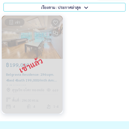
เรียงตาม : ประกาศล่าสุด
เช่า
฿199,000
Belgravia Residence: 296sqm.
4bed 4bath 199,000/mth Am:
0656199198
สุขุมวิท อโศก ทองหล่อ
669
พื้นที่ : 296.00 ตร.ม.
4
4
1-4