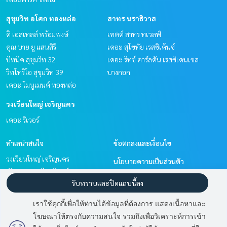
สุขุมวิท อโศก ทองหล่อ
สาทร นราธิวาส
ดิ เอสเทลล์ พร้อมพงษ์
เทตต์ สาทร ทเวลฟ์
คุณ บาย ยู แสนสิริ
เดอะ สุโขทัย เรสซิเด้นซ์
บีทนิค สุขุมวิท 32
เดอะ ริทซ์ คาร์ลตัน เรสซิเดนเซส
วิทโทริโอ สุขุมวิท 39
บางกอก
เดอะ โมนูเมนต์ ทองหล่อ
วงเวียนใหญ่ เจริญนคร
เดอะ ริเวอร์
ทำเลน่าสนใจ
ข้อตกลงและเงื่อนไข
วงเวียนใหญ่ เจริญนคร
นโยบายความเป็นส่วนตัว
พัฒนาการ ศรีนครินทร์
เกี่ยวกับเรา
รับทราบและปิดแถบนี้ลง
สาทร นราธิวาส
วิทยุ ชิดลม หลังสวน
วิธีการฝากขาย-เช่า
เราใช้คุกกี้เพื่อให้ท่านได้ข้อมูลที่ต้องการ แสดงเนื้อหาและ
สุขุมวิท อโศก ทองหล่อ
ติดต่อ
โฆษณาให้ตรงกับความสนใจ รวมถึงเพื่อวิเคราะห์การเข้า