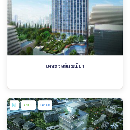
เดอะ รอยัล มณียา
ขาย (3)
เช่า (3)