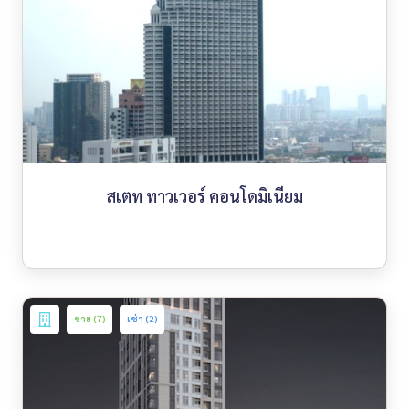
สเตท ทาวเวอร์ คอนโดมิเนียม
ขาย (7)
เช่า (2)