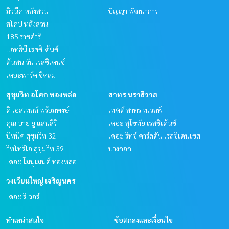
มิวนีค หลังสวน
ปัญญา พัฒนาการ
สโคป หลังสวน
185 ราชดำริ
แอทธินี เรสซิเด้นซ์
ต้นสน วัน เรสซิเดนซ์
เดอะพาร์ค ชิดลม
สุขุมวิท อโศก ทองหล่อ
สาทร นราธิวาส
ดิ เอสเทลล์ พร้อมพงษ์
เทตต์ สาทร ทเวลฟ์
คุณ บาย ยู แสนสิริ
เดอะ สุโขทัย เรสซิเด้นซ์
บีทนิค สุขุมวิท 32
เดอะ ริทซ์ คาร์ลตัน เรสซิเดนเซส
วิทโทริโอ สุขุมวิท 39
บางกอก
เดอะ โมนูเมนต์ ทองหล่อ
วงเวียนใหญ่ เจริญนคร
เดอะ ริเวอร์
ทำเลน่าสนใจ
ข้อตกลงและเงื่อนไข