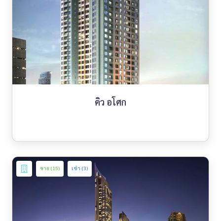
คิว อโศก
ขาย (15)
เช่า (3)