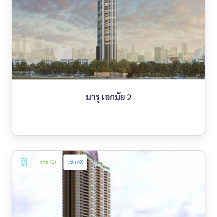
มารุ เอกมัย 2
ขาย (1)
เช่า (0)