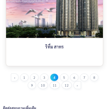
ริทึ่ม สาทร
‹
1
2
3
4
5
6
7
8
9
10
11
12
›
ติดต่อสอบถามเพิ่มเติม