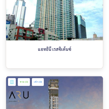
แอทธินี เรสซิเด้นซ์
ขาย (0)
เช่า (0)