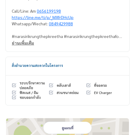
Call/Line: Am
0656199198
https://line.me/ti/p/_MXfrDHcUp
Whatsapp/Wechat:
0849429988
#narasirikrungthepkreetha #narasirikrungthepkreethafors
ell
อ่านเพิ่มเติม
#houseforsellkrungthepkreetha #นาราสิริกรุงเทพกรีฑา
#ขายบ้านกรุงเทพกรีฑา #luxuryhouseforsell
#houseforsellincompound
สิ่งอำนวยความสะดวกในโครงการ
#propertytown
ระบบรักษาความ
คลับเฮาส์
ที่จอดรถ
ปลอดภัย
ฟิตเนส / ยิม
สวนขนาดย่อม
EV Charger
ชอบออกกำลัง
ดูแผนที่