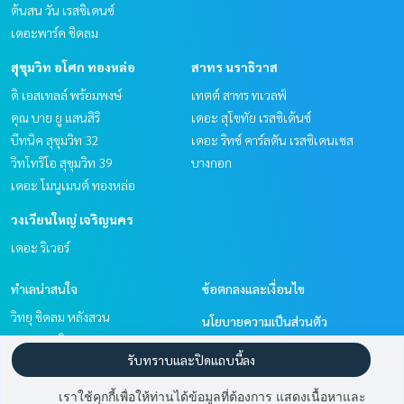
ต้นสน วัน เรสซิเดนซ์
เดอะพาร์ค ชิดลม
สุขุมวิท อโศก ทองหล่อ
สาทร นราธิวาส
ดิ เอสเทลล์ พร้อมพงษ์
เทตต์ สาทร ทเวลฟ์
คุณ บาย ยู แสนสิริ
เดอะ สุโขทัย เรสซิเด้นซ์
บีทนิค สุขุมวิท 32
เดอะ ริทซ์ คาร์ลตัน เรสซิเดนเซส
วิทโทริโอ สุขุมวิท 39
บางกอก
เดอะ โมนูเมนต์ ทองหล่อ
วงเวียนใหญ่ เจริญนคร
เดอะ ริเวอร์
ทำเลน่าสนใจ
ข้อตกลงและเงื่อนไข
วิทยุ ชิดลม หลังสวน
นโยบายความเป็นส่วนตัว
สาทร นราธิวาส
เกี่ยวกับเรา
รับทราบและปิดแถบนี้ลง
วงเวียนใหญ่ เจริญนคร
พัฒนาการ ศรีนครินทร์
วิธีการฝากขาย-เช่า
เราใช้คุกกี้เพื่อให้ท่านได้ข้อมูลที่ต้องการ แสดงเนื้อหาและ